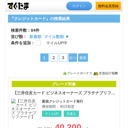
ログイン
無料会員登録
『クレジットカード』の検索結果
検索件数：84件
並び順：
新着順
マイル数順 ▼
条件を追加：
マイルUP中
1
2
3
次へ
最後
グレードボーナス
友達紹介報酬
【三
グレード対象
【三井住友カード ビジネスオーナーズ プラチナプリファード】
新規クレジットカード発行
獲得期間：
90日程度
マイルUP
高還元
40,200