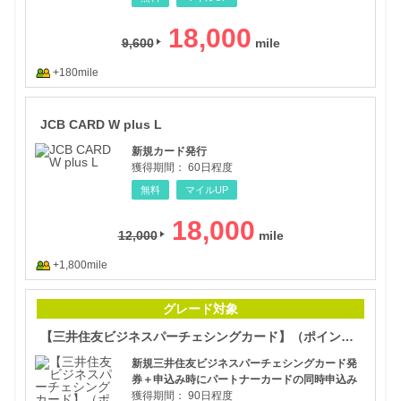
18,000
9,600
+180mile
JCB
JCB CARD W plus L
新規カード発行
獲得期間：
60日程度
無料
マイルUP
18,000
12,000
+1,800mile
【三
グレード対象
【三井住友ビジネスパーチェシングカード】（ポイント）
新規三井住友ビジネスパーチェシングカード発
券＋申込み時にパートナーカードの同時申込み
獲得期間：
90日程度