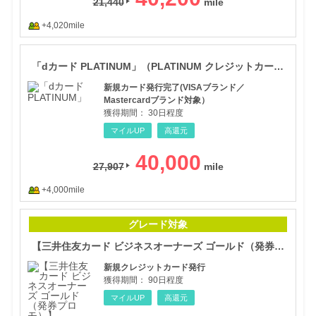
21,440
+4,020mile
「d
「dカード PLATINUM」（PLATINUM クレジットカード発券（【新規申込】カード発行）
新規カード発行完了(VISAブランド／
Mastercardブランド対象）
獲得期間：
30日程度
マイルUP
高還元
40,000
27,907
+4,000mile
【三
グレード対象
【三井住友カード ビジネスオーナーズ ゴールド（発券プロモ）】
新規クレジットカード発行
獲得期間：
90日程度
マイルUP
高還元