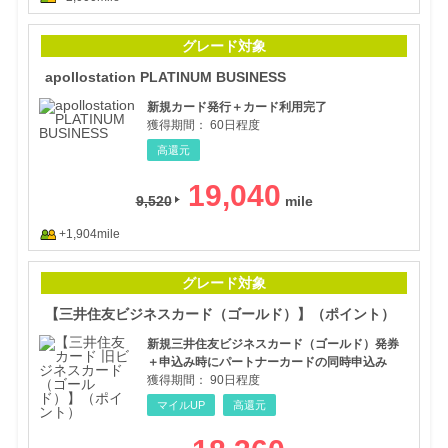
apo
グレード対象
apollostation PLATINUM BUSINESS
新規カード発行＋カード利用完了
獲得期間：
60日程度
高還元
19,040
9,520
+1,904mile
【三
グレード対象
【三井住友ビジネスカード（ゴールド）】（ポイント）
新規三井住友ビジネスカード（ゴールド）発券
＋申込み時にパートナーカードの同時申込み
獲得期間：
90日程度
マイルUP
高還元