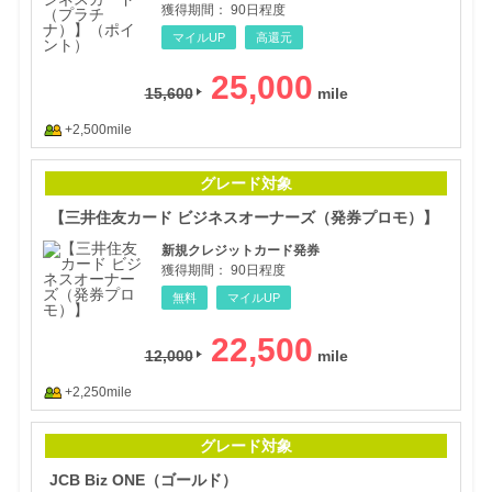
獲得期間：
90日程度
マイルUP
高還元
25,000
15,600
+2,500mile
【三
グレード対象
【三井住友カード ビジネスオーナーズ（発券プロモ）】
新規クレジットカード発券
獲得期間：
90日程度
無料
マイルUP
22,500
12,000
+2,250mile
JC
グレード対象
JCB Biz ONE（ゴールド）