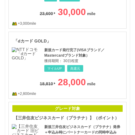
30,000
23,600
+3,000mile
「d
「dカード GOLD」
新規カード発行完了(VISAブランド／
Mastercardブランド対象）
獲得期間：
30日程度
マイルUP
高還元
28,000
18,810
+2,800mile
【三
グレード対象
【三井住友ビジネスカード（プラチナ）】（ポイント）
新規三井住友ビジネスカード（プラチナ）発券
＋申込み時にパートナーカードの同時申込み