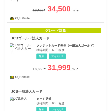
34,500
18,400
+3,450mile
JC
グレード対象
JCBゴールド法人カード
クレジットカード発券（一般法人ゴールド）
獲得期間：
60日程度
無料
マイルUP
31,999
18,880
+3,199mile
JC
JCB一般法人カード
カード発券
獲得期間：
60日程度
無料
マイルUP