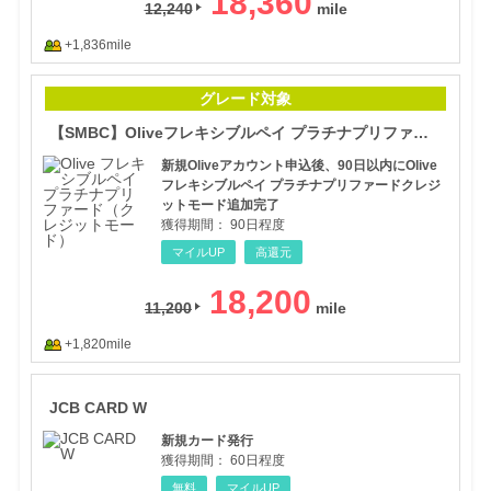
18,360
12,240
+1,836mile
【S
グレード対象
【SMBC】Oliveフレキシブルペイ プラチナプリファード
新規Oliveアカウント申込後、90日以内にOlive
フレキシブルペイ プラチナプリファードクレジ
ットモード追加完了
獲得期間：
90日程度
マイルUP
高還元
18,200
11,200
+1,820mile
JCB
JCB CARD W
新規カード発行
獲得期間：
60日程度
無料
マイルUP