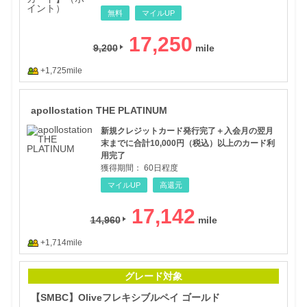
無料
マイルUP
17,250
9,200
+1,725mile
apo
apollostation THE PLATINUM
新規クレジットカード発行完了＋入会月の翌月
末までに合計10,000円（税込）以上のカード利
用完了
獲得期間：
60日程度
マイルUP
高還元
17,142
14,960
+1,714mile
【S
グレード対象
【SMBC】Oliveフレキシブルペイ ゴールド