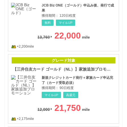
JCB Biz ONE（ゴールド）申込み後、発行で成
果
獲得期間：
120日程度
無料
マイルUP
22,000
13,760
+2,200mile
【三
グレード対象
【三井住友カード ゴールド（NL）】家族追加プロモーション
新規クレジットカード発行＋家族カード申込完
了（カード受取必須）
獲得期間：
90日程度
マイルUP
高還元
21,750
12,000
+2,175mile