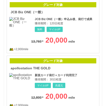
JCB
グレード対象
JCB Biz ONE（一般）
JCB Biz ONE（一般）申込み後、発行で成果
獲得期間：
120日程度
無料
マイルUP
20,000
13,760
+2,000mile
apo
グレード対象
apollostation THE GOLD
新規カード発行＋カード利用完了
獲得期間：
30日程度
マイルUP
高還元
20,000
12,800
+2,000mile