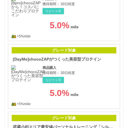
獲得期間：
30日程度
リピート可
5.0
%
+5%mile
[D
グレード対象
[DayMe]chocoZAPがつくった美容型プロテイン
商品購入
獲得期間：
30日程度
リピート可
5.0
%
+5%mile
武蔵
グレード対象
武蔵小杉エリア最安値パーソナルトレーニング「シルバーバックジム」