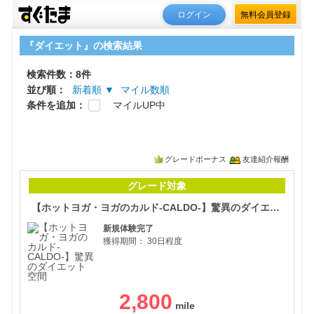
ログイン
無料会員登録
『ダイエット』の検索結果
検索件数：8件
並び順：
新着順 ▼
マイル数順
条件を追加：
マイルUP中
グレードボーナス
友達紹介報酬
【ホ
グレード対象
【ホットヨガ・ヨガのカルド-CALDO-】驚異のダイエット空間
新規体験完了
獲得期間：
30日程度
2,800