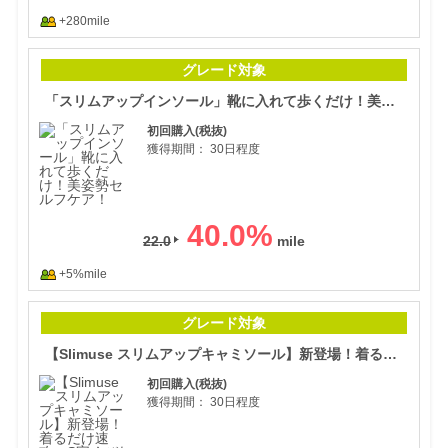
+280mile
「ス
グレード対象
「スリムアップインソール」靴に入れて歩くだけ！美姿勢セルフケア！
初回購入(税抜)
獲得期間：
30日程度
40.0
%
22.0
+5%mile
【S
グレード対象
【Slimuse スリムアップキャミソール】新登場！着るだけ速攻、S字くびれ＆美バストメイク
初回購入(税抜)
獲得期間：
30日程度