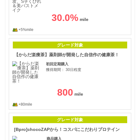
30.0
%
+5%mile
【か
グレード対象
【からだ楽痩茶】薬剤師が開発した自信作の健康茶！
初回定期購入
獲得期間：
30日程度
800
+80mile
[B
グレード対象
[Bpro]chocoZAPから！コスパにこだわりプロテイン
商品購入