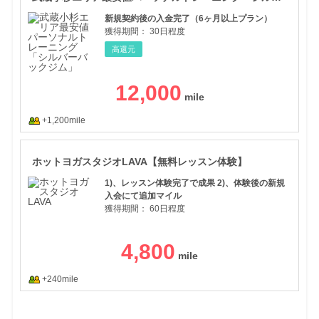
新規契約後の入金完了（6ヶ月以上プラン）
獲得期間：
30日程度
高還元
12,000
+1,200mile
ホッ
ホットヨガスタジオLAVA【無料レッスン体験】
1)、レッスン体験完了で成果 2)、体験後の新規
入会にて追加マイル
獲得期間：
60日程度
4,800
+240mile