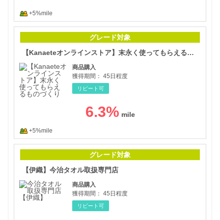
+5%mile
【K
グレード対象
【Kanaeteオンラインストア】末永く使ってもらえるものづくり
商品購入
獲得期間：
45日程度
リピート可
6.3
%
+5%mile
【伊
グレード対象
【伊織】今治タオル取扱専門店
商品購入
獲得期間：
45日程度
リピート可