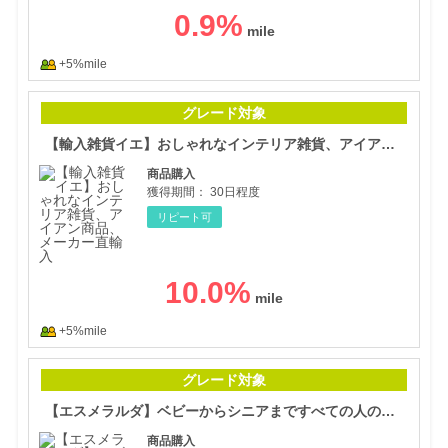
0.9
%
+5%mile
【輸
グレード対象
【輸入雑貨イエ】おしゃれなインテリア雑貨、アイアン商品、メーカー直輸入
商品購入
獲得期間：
30日程度
リピート可
10.0
%
+5%mile
【エ
グレード対象
【エスメラルダ】ベビーからシニアまですべての人の睡眠の質を上げる寝具
商品購入