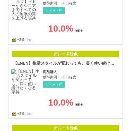
獲得期間：
30日程度
リピート可
10.0
%
+5%mile
【E
グレード対象
【ENEN】生活スタイルが変わっても、長く使い続けたくなる家具
商品購入
獲得期間：
30日程度
リピート可
10.0
%
+5%mile
デザ
グレード対象