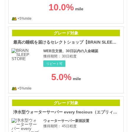
10.0
%
+5%mile
最高
グレード対象
最高の睡眠を届けるセレクトショップ【BRAIN SLEEP STORE】
WEB注文後、30日以内の入金確認
獲得期間：
30日程度
リピート可
5.0
%
+5%mile
浄水
グレード対象
浄水型ウォーターサーバー every frecious（エブリィフレシャス）
ウォーターサーバー新規設置
獲得期間：
45日程度