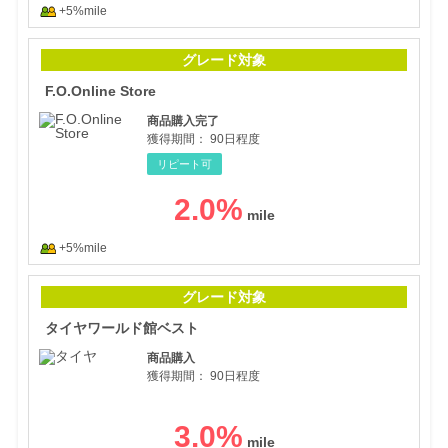
+5%mile
F.O.
グレード対象
F.O.Online Store
商品購入完了
獲得期間：
90日程度
リピート可
2.0
%
+5%mile
タイ
グレード対象
タイヤワールド館ベスト
商品購入
獲得期間：
90日程度
3.0
%