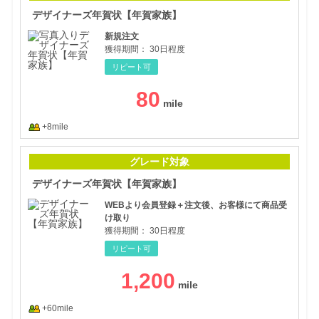
デザイナーズ年賀状【年賀家族】
新規注文
獲得期間：
30日程度
リピート可
80
+8mile
デザ
グレード対象
デザイナーズ年賀状【年賀家族】
WEBより会員登録＋注文後、お客様にて商品受
け取り
獲得期間：
30日程度
リピート可
1,200
+60mile