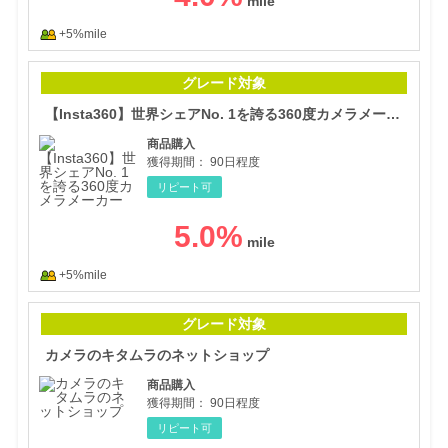
+5%mile
【I
グレード対象
【Insta360】世界シェアNo. 1を誇る360度カメラメーカー
商品購入
獲得期間：
90日程度
リピート可
5.0
%
+5%mile
カメ
グレード対象
カメラのキタムラのネットショップ
商品購入
獲得期間：
90日程度
リピート可