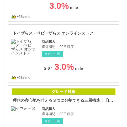
3.0
%
+5%mile
トイ
トイザらス・ベビーザらス オンラインストア
商品購入
獲得期間：
90日程度
リピート可
3.0
%
2.0
+5%mile
理想
グレード対象
理想の寝心地を叶える３つに分割できる三層構造！【IWONU（イウォーヌ）マットレス】
商品購入
獲得期間：
30日程度
リピート可