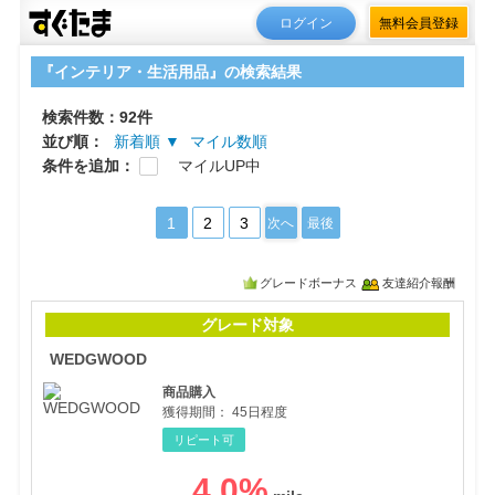
ログイン
無料会員登録
『インテリア・生活用品』の検索結果
検索件数：92件
並び順：
新着順 ▼
マイル数順
条件を追加：
マイルUP中
1
2
3
次へ
最後
グレードボーナス
友達紹介報酬
WE
グレード対象
WEDGWOOD
商品購入
獲得期間：
45日程度
リピート可
4.0
%