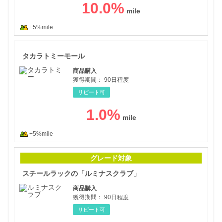
10.0
%
+5%mile
タカ
タカラトミーモール
商品購入
獲得期間：
90日程度
リピート可
1.0
%
+5%mile
スチ
グレード対象
スチールラックの「ルミナスクラブ」
商品購入
獲得期間：
90日程度
リピート可