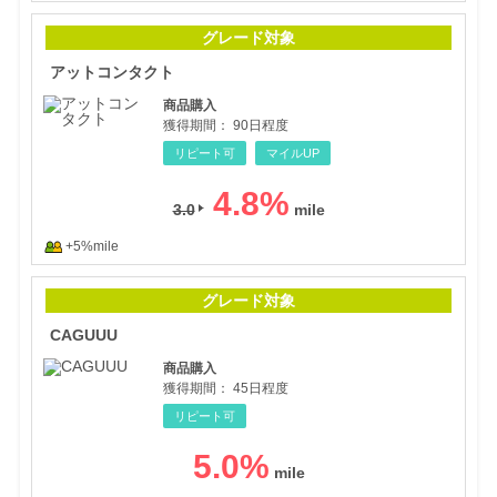
アッ
グレード対象
アットコンタクト
商品購入
獲得期間：
90日程度
リピート可
マイルUP
4.8
%
3.0
+5%mile
CA
グレード対象
CAGUUU
商品購入
獲得期間：
45日程度
リピート可
5.0
%