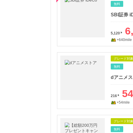
無料
SBI証券 i
6
5,120
+640mile
グレード対
無料
dアニメ
5
216
+54mile
グレード対
無料