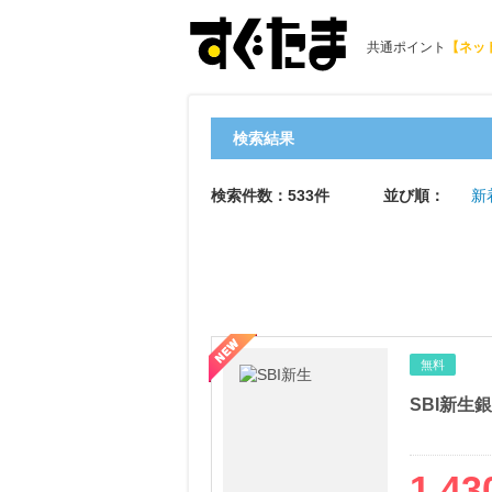
共通ポイント
【ネッ
検索結果
検索件数：533件
並び順：
新
無料
SBI新生
1,43