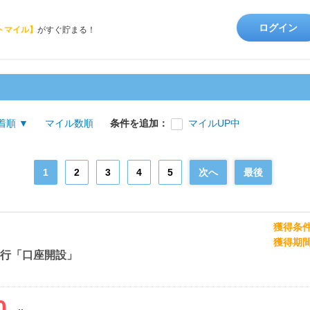
ログイン
トマイル】
がすぐ貯まる！
着順 ▼
マイル数順
条件を追加：
マイルUP中
1
2
3
4
5
次へ
最後
獲得条
獲得期
銀行「口座開設」
0