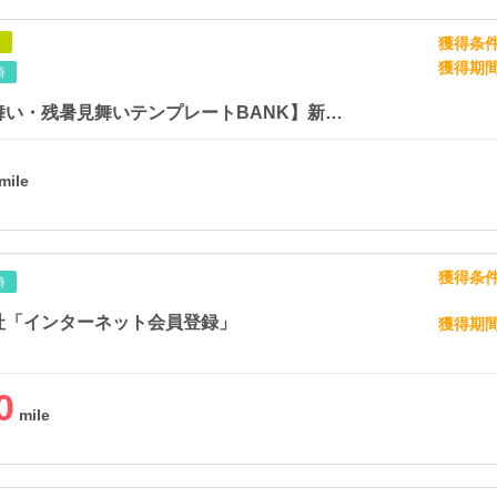
獲得条
象
獲得期
時
【暑中見舞い・残暑見舞いテンプレートBANK】新規会員登録
獲得条
時
社「インターネット会員登録」
獲得期
0