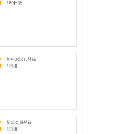
間
180日後
dアニメストア
件
無料お試し登録
間
1日後
【総額200万円プレゼントキャンペーン・テンプレート
件
新規会員登録
間
1日後