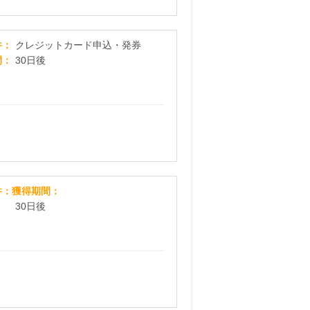
三井ショッピングパークカード《セゾン》
件
クレジットカード申込・発券
間
30日後
ナッジカード
件
獲得期間
30日後