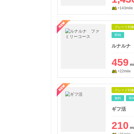
+143mile
グレード対
即時
ルナルナ
459
+22mile
グレード対
無料
即
ギフ活
210