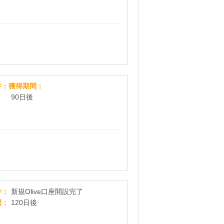
Cievo（シエボ）
件
獲得期間
90日後
【親権者さまの代理申込専用】三井住友銀行Oliveお
件
新規Olive口座開設完了
間
120日後