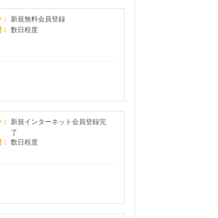
【暑中見舞い・残暑見舞いテンプレートBANK】新
件
新規無料会員登録
間
数日程度
阪急交通社「インターネット会員登録」
件
新規インターネット会員登録完
了
間
数日程度