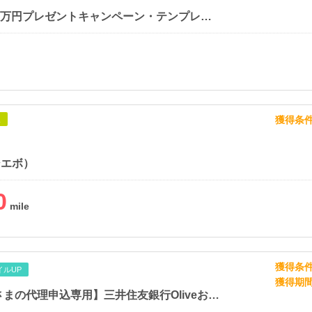
【総額200万円プレゼントキャンペーン・テンプレートBANK】新規会員登録
獲得条
象
シエボ）
0
獲得条
イルUP
獲得期
【親権者さまの代理申込専用】三井住友銀行Oliveお子さま用口座