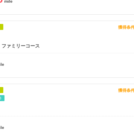
獲得条
象
 ファミリーコース
獲得条
象
時