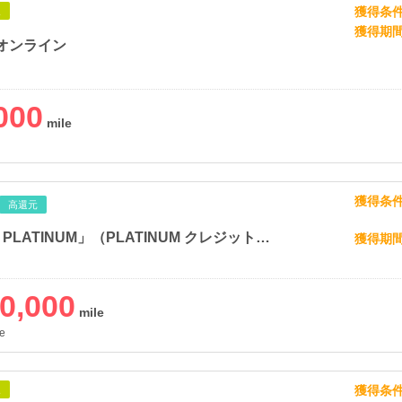
獲得条
象
獲得期
オンライン
000
獲得条
高還元
「dカード PLATINUM」（PLATINUM クレジットカード発券（【新規申込】カード発行）
獲得期
0,000
e
獲得条
象