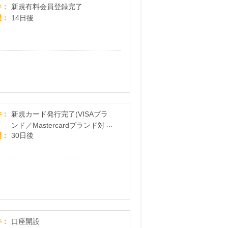
WOWOWオンライン
件
新規有料会員登録完了
間
14日後
「dカード PLATINUM」（PLATINUM クレジットカ
件
新規カード発行完了(VISAブラ
ンド／Mastercardブランド対
間
30日後
象）
SBI証券 iDeCo
件
口座開設