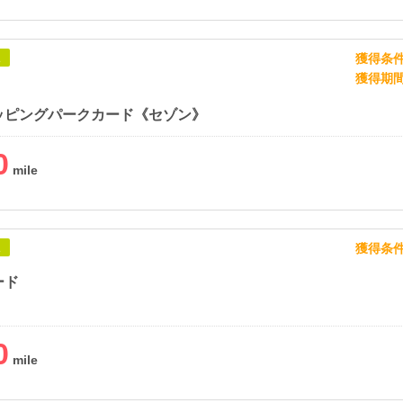
獲得条
象
獲得期
ッピングパークカード《セゾン》
0
獲得条
象
ード
0