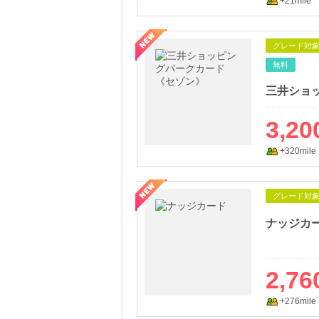
+21mile
グレード対
無料
三井ショ
3,20
+320mile
グレード対
ナッジカ
2,76
+276mile