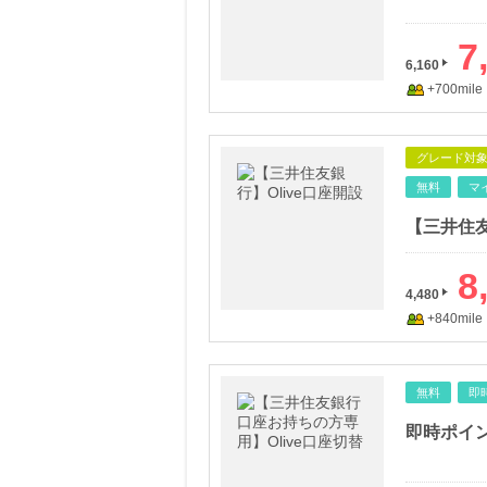
7
6,160
+700mile
グレード対
無料
マ
【三井住友
8
4,480
+840mile
無料
即