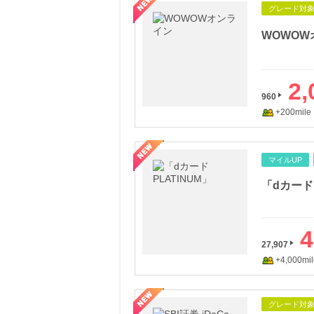
グレード対
WOWOW
2,
960
+200mile
マイルUP
4
27,907
+4,000mil
グレード対