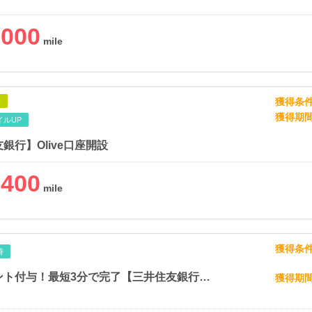
,000
獲得条
象
獲得期
イルUP
銀行】Olive口座開設
,400
獲得条
時
即時ポイント付与！最短3分で完了【三井住友銀行口座お持ちの方専用】Olive口座切替
獲得期