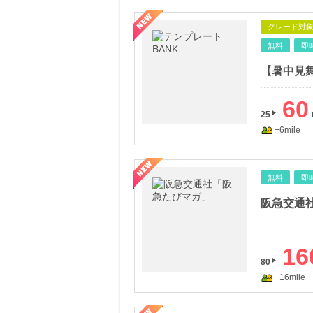
グレード対
無料
即
60
25
+6mile
無料
即
阪急交通
16
80
+16mile