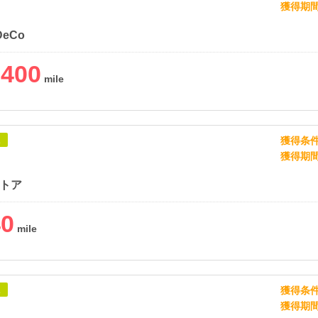
獲得期
DeCo
,400
獲得条
象
獲得期
ストア
40
獲得条
象
獲得期