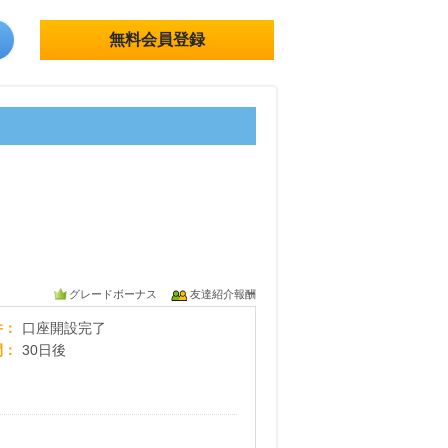
無料会員登録
グレードボーナス
友達紹介報酬
SBI新生銀行「口座開設」
件
口座開設完了
間
30日後