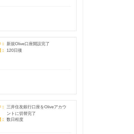
【三井住友銀行】Olive口座開設
件
新規Olive口座開設完了
間
120日後
即時ポイント付与！最短3分で完了【三井住友銀行口座お
件
三井住友銀行口座をOliveアカウ
ントに切替完了
間
数日程度