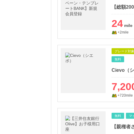
24
+2mile
グレード対
無料
Cievo（
7,20
+720mile
無料
マ