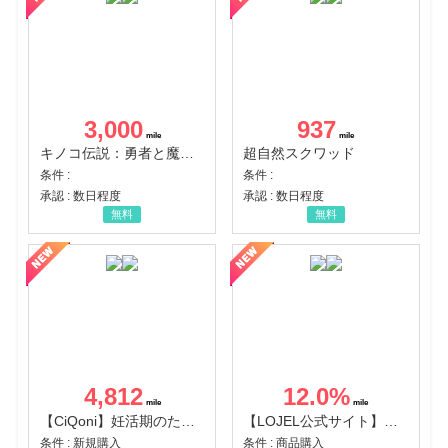
3,000
937
キノコ伝説：勇者と魔法のランプ
超自然スクワッド
条件 :
条件 :
承認 : 数日程度
承認 : 数日程度
無料
無料
4,812
12.0
%
【CiQoni】妊活期のための葉酸サプリ
【LOJEL公式サイト】スーツケース・バッグ
条件 : 新規購入
条件 : 商品購入