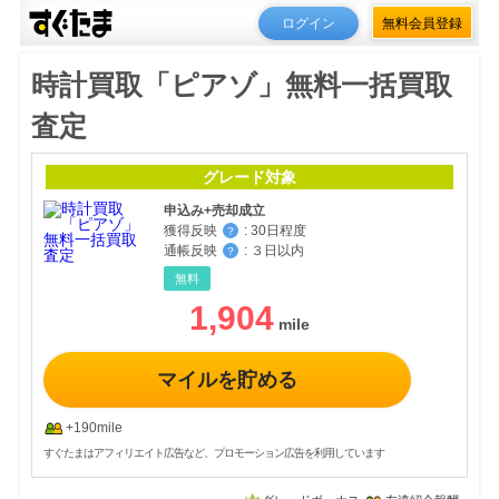
ログイン
無料会員登録
時計買取「ピアゾ」無料一括買取
査定
グレード対象
申込み+売却成立
獲得反映
:
30日程度
？
通帳反映
:
３日以内
？
無料
1,904
マイルを貯める
+190mile
すぐたまはアフィリエイト広告など、プロモーション広告を利用しています