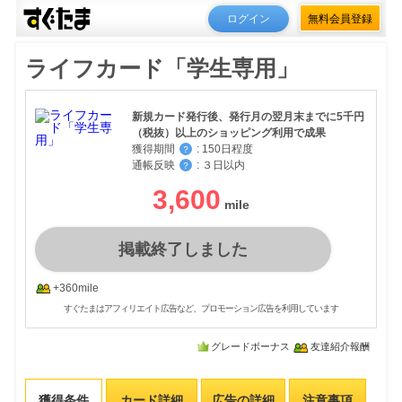
ログイン
無料会員登録
ライフカード「学生専用」
新規カード発行後、発行月の翌月末までに5千円
（税抜）以上のショッピング利用で成果
獲得期間
:
150日程度
？
通帳反映
:
３日以内
？
3,600
掲載終了しました
+360mile
すぐたまはアフィリエイト広告など、プロモーション広告を利用しています
グレードボーナス
友達紹介報酬
獲得条件
カード詳細
広告の詳細
注意事項