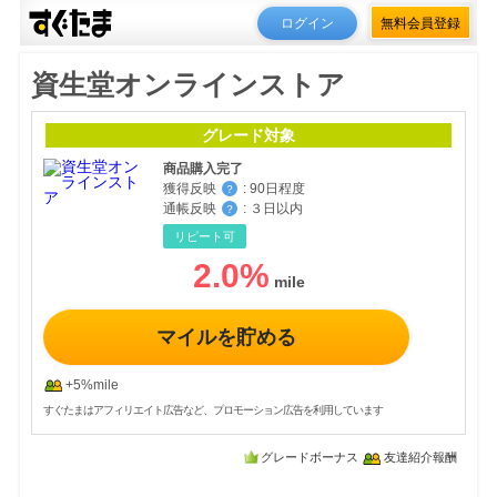
ログイン
無料会員登録
資生堂オンラインストア
グレード対象
商品購入完了
獲得反映
:
90日程度
？
通帳反映
:
３日以内
？
リピート可
2.0
%
マイルを貯める
+5%mile
すぐたまはアフィリエイト広告など、プロモーション広告を利用しています
グレードボーナス
友達紹介報酬