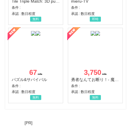
Tile Triple Match: 3D puzzle
mieru-TV
条件 :
条件 :
承認 : 数日程度
承認 : 数日程度
無料
即時
67
3,750
パズル&サバイバル
勇者なんてお断り！- 魔王の力で異世界征服
条件 :
条件 :
承認 : 数日程度
承認 : 数日程度
無料
無料
[PR]