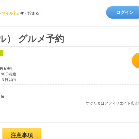
ログイン
トマイル】
がすぐ貯まる！
ール） グルメ予約
象
約＆実行
90日程度
３日以内
すぐたまはアフィリエイト広告
注意事項