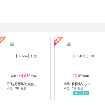
年の信頼と高価買取を実現！ブランド品・貴金属の無料査定
4,812
12.0
%
4,000
条件 : 新規購入
条件 : 商品購入
承認 : 30日程度
承認 : 45日程度
リピート可