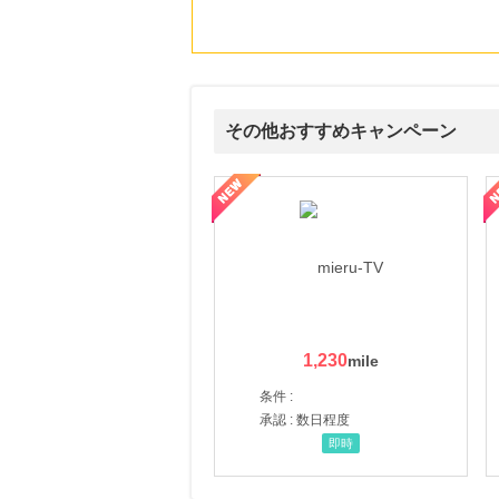
にお申し込みがありました
16時間前
ブックオフオンライン販売
3.0
%mile
にお申し込みがありました
その他おすすめキャンペーン
17時間前
Ｏｉｓｉｘ（おいしっくす）
1.0
ni】妊活期のための葉酸サプリ
【LOJEL公式サイト】スーツケース・バッグ
【ロデオドライブ】創業70
%mile
にお申し込みがありました
3時間前
資格の大原（社会人講座、大学生・短大生にダブルスクールで資格取得をサポート）
6.0
%mile
にお申し込みがありました
1,230
条件 :
承認 : 数日程度
即時