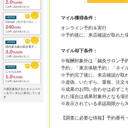
2.0
%mile
にお申し込みがありました
マイル獲得条件：
14時間前
OZmall（オズモール） ヘアサロン
240
mile
オンライン予約＆実行
にお申し込みがありました
※予約後に、来店確認が取れた
14時間前
国内最大級の総合電子書籍ストア ブックライブ
マイル却下条件：
3.0
%mile
にお申し込みがありました
※報酬対象外は「鍼灸サロン予
予約」「東京体験予約」「ネイ
14時間前
じゃらんnet
※予約完了後に、来店確認が取
1.0
%mile
※虚偽、いたずら、重複、注文
にお申し込みがありました
※成果のお問い合わせは必ずこ
※最近参加されたキャンペー
14時間前
ンをランダムに表示していま
れた場合は成果対象外となる場
電子貸本Renta!
す
14.0
%mile
※表示されている承認期限から
にお申し込みがありました
16時間前
【調査に必要な情報】予約番号
【ブックオフオンライン】宅配買取
222
mile