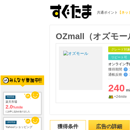
共通ポイント
【ネッ
OZmall（オズモ
グレード対
リピート可
オンライン予
獲得期間
:
？
通帳反映
:
？
240
+24mile
7時間前
楽天市場
2.0
%mile
にお申し込みがありました
13時間前
獲得条件
広告の詳細
Yahoo!ショッピング