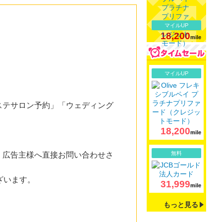
マイルUP
18,200
mile
詳細
マイルUP
ステサロン予約」「ウェディング
18,200
mile
詳細
無料
。広告主様へ直接お問い合わせさ
ざいます。
31,999
mile
もっと見る