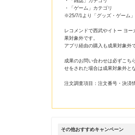
・「雑誌」カテゴリ
にお申し込みがありました
・「ゲーム」カテゴリ
24時間前
※25/7/1より「グッズ・ゲ
Trip.com（トリップドットコム）ホテル
5.0
%mile
にお申し込みがありました
レコメンドで西武やイトー ヨ
果対象外です。
25時間前
アプリ経由の購入も成果対象外
国内最大級の総合電子書籍ストア ブックライブ
3.0
%mile
にお申し込みがありました
成果のお問い合わせは必ずこち
1時間前
せをされた場合は成果対象外と
電子貸本Renta!
14.0
%mile
にお申し込みがありました
注文調査項目：注文番号・決済
その他おすすめキャンペーン