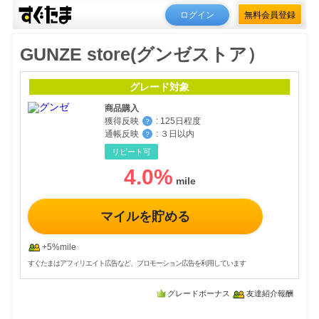
ログイン
無料会員登録
GUNZE store(グンゼストア）
グレード対象
商品購入
獲得反映
:
125日程度
？
通帳反映
:
３日以内
？
リピート可
4.0
%
マイルを貯める
+5%mile
すぐたまはアフィリエイト広告など、プロモーション広告を利用しています
グレードボーナス
友達紹介報酬