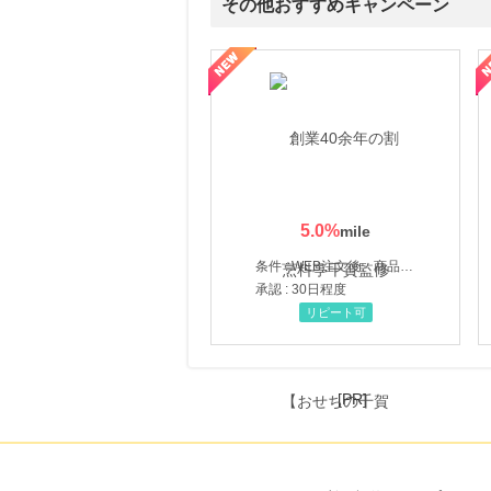
その他おすすめキャンペーン
にお申し込みがありました
22時間前
道本店
I新生銀行「口座開設」
ルナルナ ファミリーコース
楽天ブックス
1.0
%mile
にお申し込みがありました
22時間前
楽天市場
2.0
%mile
にお申し込みがありました
5.0
%
2時間前
ファンケルオンライン
条件 : WEB注文後、商品受け取り+入金確認時点
15.0
%mile
承認 : 30日程度
にお申し込みがありました
リピート可
[PR]