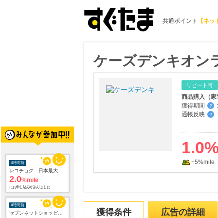
共通ポイント
【ネッ
ケーズデンキオン
リピート可
商品購入（家
獲得期間
:
？
通帳反映
:
？
1.0
+5%mile
4時間前
レコチョク 日本最大級の音楽配信サイト
2.0
%mile
にお申し込みがありました
4時間前
獲得条件
広告の詳細
セブンネットショッピング(セブン-イレブン受取なら送料無料)