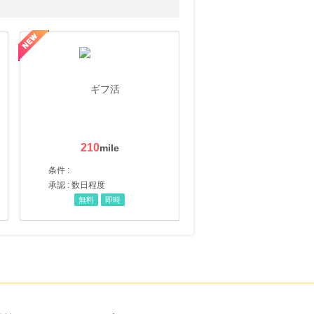
210
条件 :
承認 : 数日程度
無料
即時