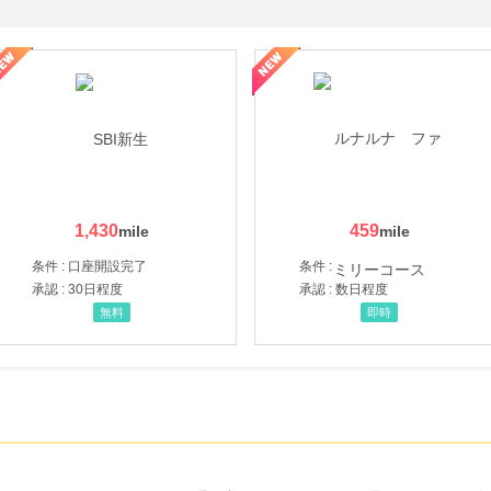
ギフ活
1,430
459
条件 : 口座開設完了
条件 :
承認 : 30日程度
承認 : 数日程度
無料
即時