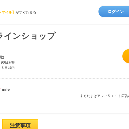
ログイン
トマイル】
がすぐ貯まる！
ラインショップ
電）
90日程度
３日以内
%
すぐたまはアフィリエイト広告
注意事項