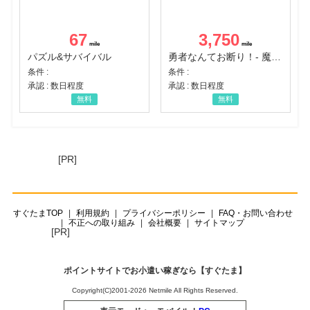
67
3,750
パズル&サバイバル
勇者なんてお断り！- 魔王の力で異世界征服
条件 :
条件 :
承認 : 数日程度
承認 : 数日程度
無料
無料
[PR]
すぐたまTOP
利用規約
プライバシーポリシー
FAQ・お問い合わせ
不正への取り組み
会社概要
サイトマップ
[PR]
ポイントサイトでお小遣い稼ぎなら【すぐたま】
Copyright(C)2001-2026 Netmile All Rights Reserved.