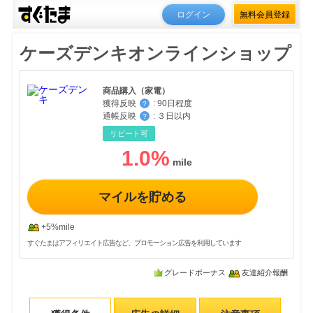
ログイン
無料会員登録
ケーズデンキオンラインショップ
商品購入（家電）
獲得反映
:
90日程度
？
通帳反映
:
３日以内
？
リピート可
1.0
%
マイルを貯める
+5%mile
すぐたまはアフィリエイト広告など、プロモーション広告を利用しています
グレードボーナス
友達紹介報酬