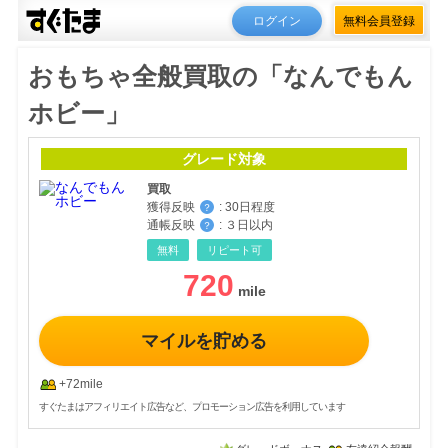
ログイン
無料会員登録
おもちゃ全般買取の「なんでもん
ホビー」
グレード対象
買取
獲得反映
:
30日程度
？
通帳反映
:
３日以内
？
無料
リピート可
720
マイルを貯める
+72mile
すぐたまはアフィリエイト広告など、プロモーション広告を利用しています