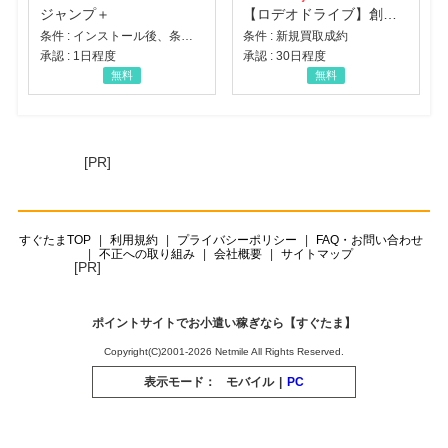
ジャンプ＋
【ロデオドライブ】創業70年の信頼と高価買取を実現！ブランド品・貴金属の無料査定
条件 : インストール後、条件達成
条件 : 新規買取成約
承認 : 1日程度
承認 : 30日程度
無料
無料
[PR]
すぐたまTOP
利用規約
プライバシーポリシー
FAQ・お問い合わせ
不正への取り組み
会社概要
サイトマップ
[PR]
ポイントサイトでお小遣い稼ぎなら【すぐたま】
Copyright(C)2001-2026 Netmile All Rights Reserved.
表示モード：
モバイル
|
PC