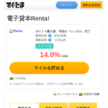
ログイン
無料会員登録
電子貸本Renta!
ポイント購入後、作品の「レンタル」完了
獲得反映
:
90日程度
？
通帳反映
:
３日以内
？
リピート可
14.0
%
マイルを貯める
+1%mile
すぐたまはアフィリエイト広告など、プロモーション広告を利用しています
グレードボーナス
友達紹介報酬