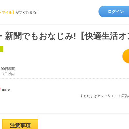
ログイン
トマイル】
がすぐ貯まる！
・新聞でもおなじみ!【快適生活
象
90日程度
３日以内
%
すぐたまはアフィリエイト広告
注意事項