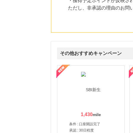
・獲得予定ポイントが反映さ
にお申し込みがありました
ただし、非承認の理由のお問い
19時間前
楽天ブックス
1.0
%mile
にお申し込みがありました
23時間前
ファンケルオンライン
15.0
%mile
その他おすすめキャンペーン
にお申し込みがありました
1時間前
ルナ ファミリーコース
ギフ活
三井シ
Qoo10
1.9
%mile
にお申し込みがありました
1,430
条件 : 口座開設完了
承認 : 30日程度