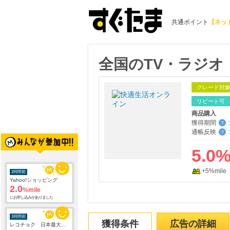
共通ポイント
【ネッ
全国のTV・ラジオ
グレード対
リピート可
商品購入
獲得期間
:
？
通帳反映
:
？
5.0
+5%mile
1時間前
Yahoo!ショッピング
2.0
%mile
にお申し込みがありました
1時間前
獲得条件
広告の詳細
レコチョク 日本最大級の音楽配信サイト