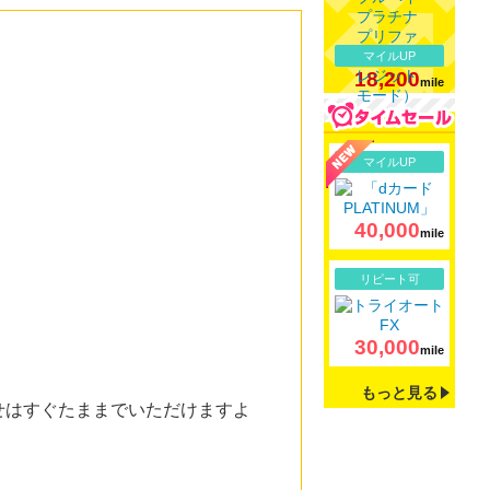
マイルUP
18,200
mile
詳細
マイルUP
40,000
mile
詳細
リピート可
30,000
mile
もっと見る
せはすぐたままでいただけますよ