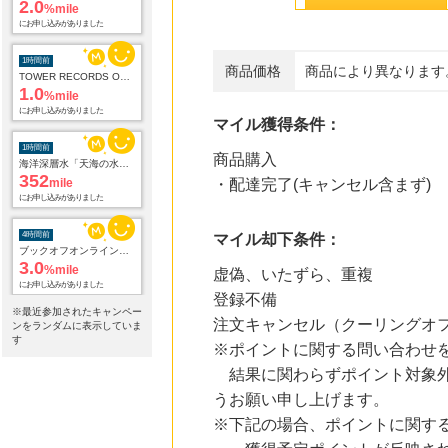
2.0
%mile
にお申し込みがありました
1時間前
商品価格
商品により異なります
TOWER RECORDS ONLINE
1.0
%mile
にお申し込みがありました
マイル獲得条件：
1時間前
商品購入
海洋深層水「天海の水」3種類お試しセット
352
mile
・配達完了(キャンセル含まず)
にお申し込みがありました
4時間前
マイル却下条件：
ブックオフオンライン販売
3.0
%mile
虚偽、いたずら、重複
にお申し込みがありました
登録不備
※最近参加されたキャンペー
注文キャンセル（クーリングオ
10時間前
ンをランダムに表示していま
Sony Music Shop
す
※ポイントに関する問い合わせ
1.5
%mile
結果に関わらずポイント対象外
にお申し込みがありました
うお願い申し上げます。
19時間前
※下記の場合、ポイントに関す
楽天市場
2.0
%mile