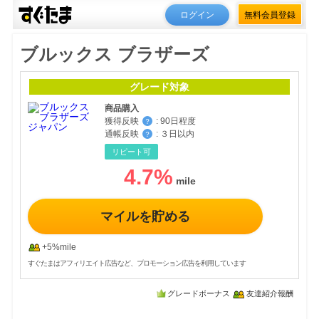
ログイン
無料会員登録
ブルックス ブラザーズ
グレード対象
商品購入
獲得反映
:
90日程度
？
通帳反映
:
３日以内
？
リピート可
4.7
%
マイルを貯める
+5%mile
すぐたまはアフィリエイト広告など、プロモーション広告を利用しています
グレードボーナス
友達紹介報酬