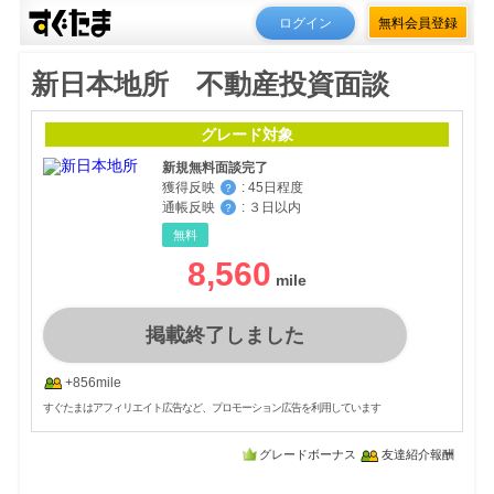
ログイン
無料会員登録
新日本地所 不動産投資面談
グレード対象
新規無料面談完了
獲得反映
:
45日程度
？
通帳反映
:
３日以内
？
無料
8,560
掲載終了しました
+856mile
すぐたまはアフィリエイト広告など、プロモーション広告を利用しています
グレードボーナス
友達紹介報酬