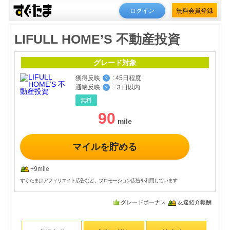
ログイン
無料会員登録
LIFULL HOME’S 不動産投資
グレード対象
獲得反映
:
45日程度
？
通帳反映
:
３日以内
？
無料
90
マイルを貯める
+9mile
すぐたまはアフィリエイト広告など、プロモーション広告を利用しています
グレードボーナス
友達紹介報酬