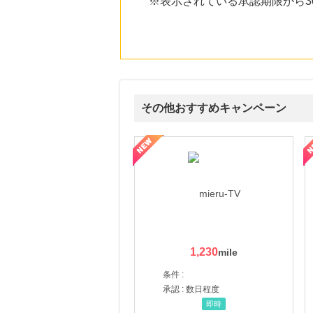
※表示されている承認期限から
にお申し込みがありました
19時間前
楽天市場
2.0
%mile
にお申し込みがありました
20時間前
HMV & BOOKS online
その他おすすめキャンペーン
3.0
%mile
にお申し込みがありました
ni】妊活期のための葉酸サプリ
【LOJEL公式サイト】スーツケース・バッグ
【ロデオドライブ】創業70
1時間前
じゃらんnet
1.0
%mile
にお申し込みがありました
1,230
条件 :
承認 : 数日程度
即時