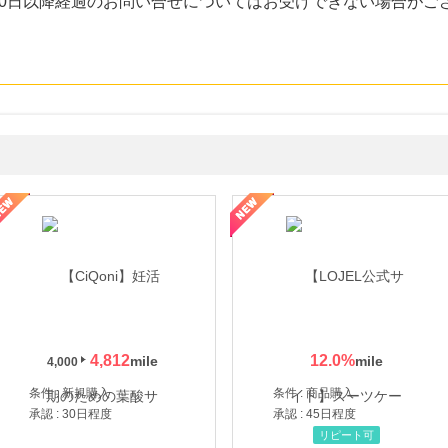
30日以降経過のお問い合せについてはお受けできない場合がご
年の信頼と高価買取を実現！ブランド品・貴金属の無料査定
4,812
12.0
%
4,000
条件 : 新規購入
条件 : 商品購入
承認 : 30日程度
承認 : 45日程度
リピート可