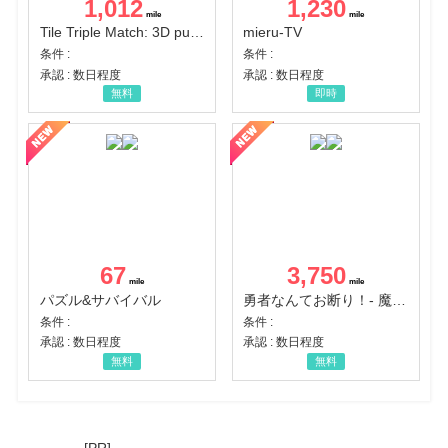
1,012
1,230
Tile Triple Match: 3D puzzle
mieru-TV
条件 :
条件 :
承認 : 数日程度
承認 : 数日程度
無料
即時
67
3,750
パズル&サバイバル
勇者なんてお断り！- 魔王の力で異世界征服
条件 :
条件 :
承認 : 数日程度
承認 : 数日程度
無料
無料