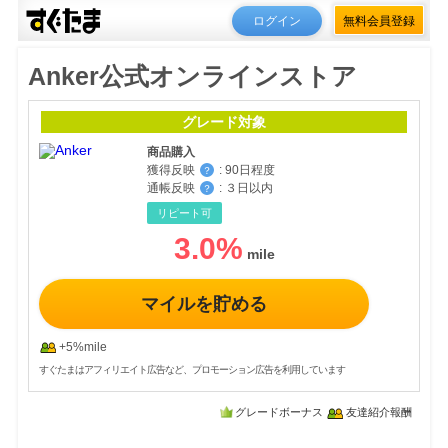
ログイン
無料会員登録
Anker公式オンラインストア
グレード対象
商品購入
獲得反映
:
90日程度
？
通帳反映
:
３日以内
？
リピート可
3.0
%
マイルを貯める
+5%mile
すぐたまはアフィリエイト広告など、プロモーション広告を利用しています
グレードボーナス
友達紹介報酬