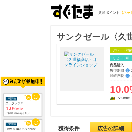
共通ポイント
【ネッ
サンクゼール〈久
グレード対
リピート可
商品購入
獲得期間
:
？
通帳反映
:
？
10.0
+5%mile
11時間前
楽天ブックス
1.0
%mile
にお申し込みがありました
12時間前
獲得条件
広告の詳細
HMV & BOOKS online