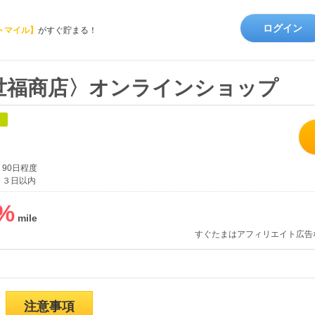
ログイン
トマイル】
がすぐ貯まる！
世福商店〉オンラインショップ
象
90日程度
３日以内
%
すぐたまはアフィリエイト広告
注意事項