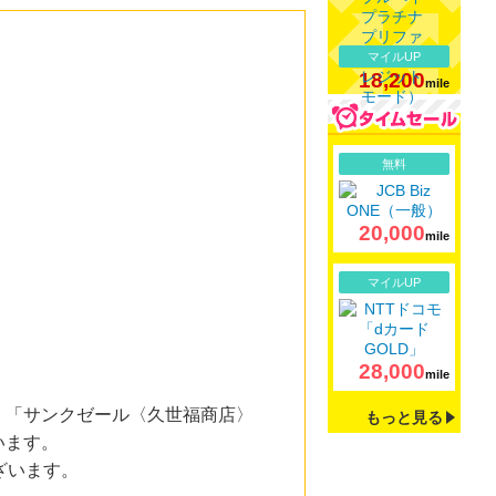
マイルUP
18,200
mile
詳細
無料
20,000
mile
詳細
マイルUP
28,000
mile
。「サンクゼール〈久世福商店〉
もっと見る
います。
ざいます。