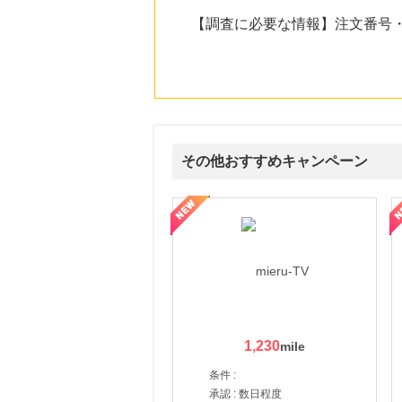
にお申し込みがありました
【調査に必要な情報】注文番号
17時間前
adidas Online Shop（アディダスオンラインショップ）
1.0
%mile
にお申し込みがありました
20時間前
ブックオフオンライン販売
3.0
%mile
その他おすすめキャンペーン
にお申し込みがありました
11時間前
ni】妊活期のための葉酸サプリ
【LOJEL公式サイト】スーツケース・バッグ
【ロデオドライブ】創業70
楽天市場
2.0
%mile
にお申し込みがありました
1,230
条件 :
承認 : 数日程度