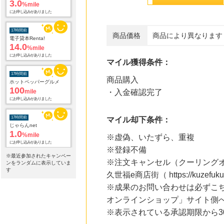
3.0
%mile
にお申し込みがありました
17時間前
商品価格
商品により異なります
電子貸本Renta!
14.0
%mile
にお申し込みがありました
マイル獲得条件：
17時間前
商品購入
ホットペッパーグルメ
100
mile
・入金確認完了
にお申し込みがありました
17時間前
マイル却下条件：
じゃらんnet
1.0
%mile
※虚偽、いたずら、重複
にお申し込みがありました
※登録不備
※最近参加されたキャンペー
※注文キャンセル（クーリング
17時間前
ンをランダムに表示していま
Qoo10
す
久世福e商店街（ https://kuzef
3.0
%mile
※成果のお問い合わせは必ずこ
にお申し込みがありました
オンラインショップ」サイト側
17時間前
※表示されている承認期限から
DHCオンラインショップ
2.0
%mile