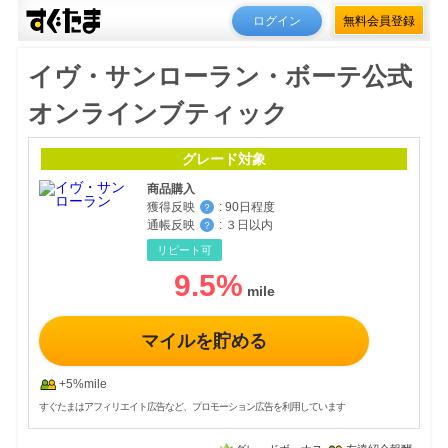
ログイン
無料会員登録
イヴ・サンローラン・ボーテ公式
オンラインブティック
グレード対象
商品購入
獲得反映
:
90日程度
？
通帳反映
:
３日以内
？
リピート可
9.5
%
マイルを貯める
+5%mile
すぐたまはアフィリエイト広告など、プロモーション広告を利用しています