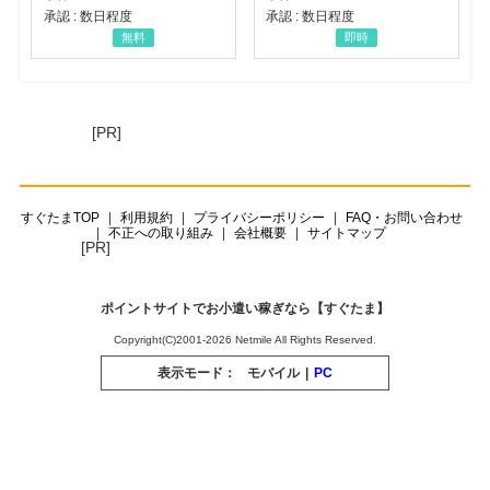
承認 : 数日程度
承認 : 数日程度
無料
即時
[PR]
すぐたまTOP
利用規約
プライバシーポリシー
FAQ・お問い合わせ
不正への取り組み
会社概要
サイトマップ
[PR]
ポイントサイトでお小遣い稼ぎなら【すぐたま】
Copyright(C)2001-2026 Netmile All Rights Reserved.
表示モード：
モバイル
|
PC