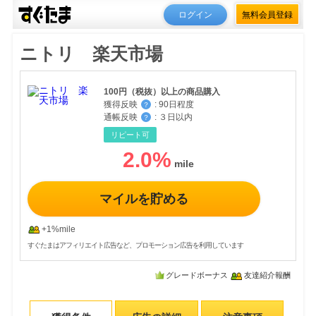
ログイン
無料会員登録
ニトリ 楽天市場
100円（税抜）以上の商品購入
獲得反映
:
90日程度
？
通帳反映
:
３日以内
？
リピート可
2.0
%
マイルを貯める
+1%mile
すぐたまはアフィリエイト広告など、プロモーション広告を利用しています
グレードボーナス
友達紹介報酬