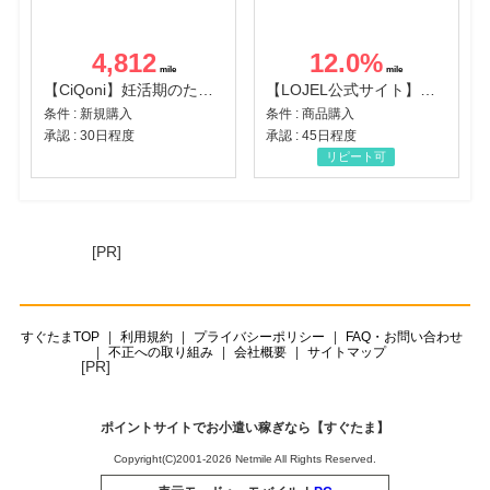
4,812
12.0
%
【CiQoni】妊活期のための葉酸サプリ
【LOJEL公式サイト】スーツケース・バッグ
条件 : 新規購入
条件 : 商品購入
承認 : 30日程度
承認 : 45日程度
リピート可
[PR]
すぐたまTOP
利用規約
プライバシーポリシー
FAQ・お問い合わせ
不正への取り組み
会社概要
サイトマップ
[PR]
ポイントサイトでお小遣い稼ぎなら【すぐたま】
Copyright(C)2001-2026 Netmile All Rights Reserved.