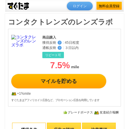
ログイン
無料会員登録
コンタクトレンズのレンズラボ
商品購入
獲得反映
:
45日程度
？
通帳反映
:
３日以内
？
リピート可
7.5
%
マイルを貯める
+1%mile
すぐたまはアフィリエイト広告など、プロモーション広告を利用しています
グレードボーナス
友達紹介報酬