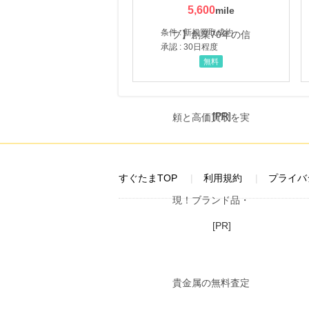
5,600
条件 : 新規買取成約
承認 : 30日程度
無料
[PR]
すぐたまTOP
利用規約
プライバ
[PR]