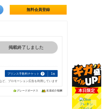
無料会員登録
掲載終了しました
1
プリンス手数料チケット
？
枚
など、プロモーション広告を利用しています
本日限定
グレードボーナス
友達紹介報酬