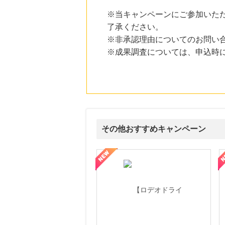
※当キャンペーンにご参加いた
了承ください。
※非承認理由についてのお問い
※成果調査については、申込時
その他おすすめキャンペーン
属の無料査定
を美しくをテーマにした商品で女性の美を応援しています
【ITトレンドMoney】相談プロモーション
ハ