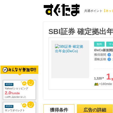
共通ポイント
【ネッ
SBI証券 確定拠出年金
無料
マ
iDeCo新規
獲得期間
:
？
通帳反映
:
？
1
1,320
+180mile
4時間前
Yahoo!ショッピング
2.0
%mile
にお申し込みがありました
4時間前
獲得条件
広告の詳細
サンワダイレクト