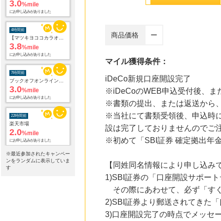
3.0
%mile
にお申し込みがありました
4時間前
商品価格
ー
【マツキヨココカラオンラインストア】マツモトキヨシ・ココカラファイン公式通販サイト
3.8
%mile
にお申し込みがありました
マイル獲得条件：
7時間前
iDeCo新規口座開設完了
ブックオフオンライン販売
3.0
%mile
※iDeCoのWEB申込受付後
にお申し込みがありました
※書類の提出、または返送から
※当社にて書類受領後、申込時
22時間前
楽天市場
設は完了しておりませんのでご
2.0
%mile
※初めて「SBI証券 確定拠出年金
にお申し込みがありました
※最近参加されたキャンペー
22時間前
ンをランダムに表示していま
【同姓同名情報により申し込み
楽天２４
す
1.0
%mile
1)SBI証券の「口座開設サポ
にお申し込みがありました
その際にあわせて、必ず「すぐ
2)SBI証券より郵送されてき
22時間前
楽天ブックス
3)口座開設完了の時点でメッセ
1.0
%mile