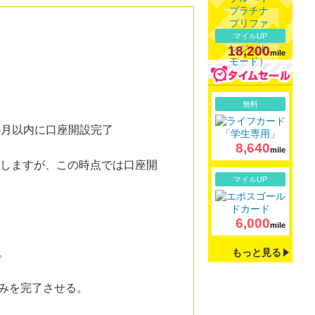
マイルUP
18,200
mile
詳細
無料
か月以内に口座開設完了
8,640
mile
信しますが、この時点では口座開
詳細
マイルUP
6,000
mile
。
もっと見る
込みを完了させる。