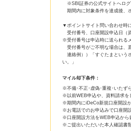
※SBI証券の公式サイトへロ
にお申し込みがありました
期間内に対象条件を達成後、ポ
22時間前
楽天市場 おすすめブランド
1.0
%mile
▼ポイントサイト問い合わせ時
にお申し込みがありました
受付番号、口座開設申込日（資
※受付番号は申込時に送られる
22時間前
楽天Kobo
受付番号がご不明な場合は、直
1.0
%mile
連絡例））「すぐたまというポ
にお申し込みがありました
い。」
4時間前
Joshin webショップ
1.0
%mile
マイル却下条件：
にお申し込みがありました
※不備･不正･虚偽･重複･いたず
※以前WEB申込や、資料請求を
※期間内にiDeCo新規口座開
※お電話でのお申込みで口座開
※口座開設方法をWEB申込から
※ご提出いただいた本人確認書