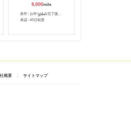
6,000
条件 : お申し込み完了後、決済登録完了と1ヶ月以内のサーバー初回設置。
承認 : 45日程度
社概要
サイトマップ