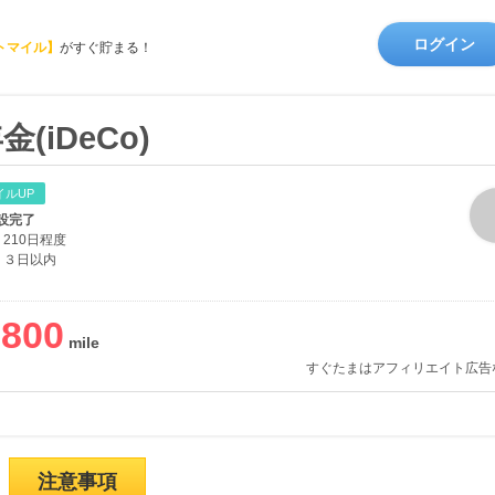
ログイン
トマイル】
がすぐ貯まる！
(iDeCo)
イルUP
開設完了
210日程度
３日以内
,800
すぐたまはアフィリエイト広告
注意事項