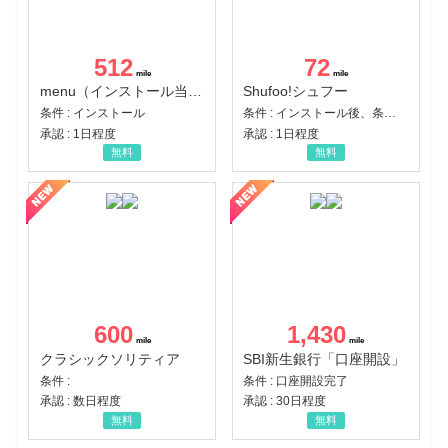
512
72
menu（インストール当日に指定のクーポンコード経由で1,500円（税込）以上の初回注文完了）（Android）
Shufoo!シュフー
条件 : インストール
条件 : インストール後、条件達成
承認 : 1日程度
承認 : 1日程度
無料
無料
600
1,430
クラシックソリティア
SBI新生銀行「口座開設」
条件 :
条件 : 口座開設完了
承認 : 数日程度
承認 : 30日程度
無料
無料