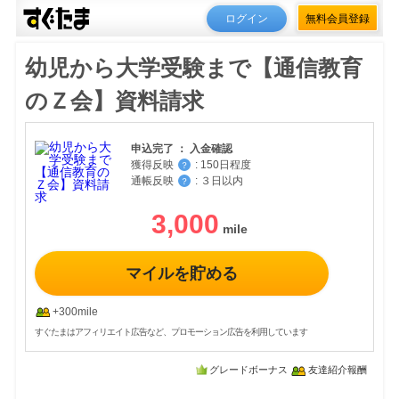
ログイン
無料会員登録
幼児から大学受験まで【通信教育
のＺ会】資料請求
申込完了 ： 入金確認
獲得反映
:
150日程度
？
通帳反映
:
３日以内
？
3,000
マイルを貯める
+300mile
すぐたまはアフィリエイト広告など、プロモーション広告を利用しています
グレードボーナス
友達紹介報酬