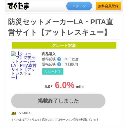
ログイン
無料会員登録
防災セットメーカーLA・PITA直
営サイト【アットレスキュー】
グレード対象
商品購入
獲得反映
:
30日程度
？
通帳反映
:
３日以内
？
リピート可
6.0
%
5.0
掲載終了しました
+5%mile
すぐたまはアフィリエイト広告など、プロモーション広告を利用しています