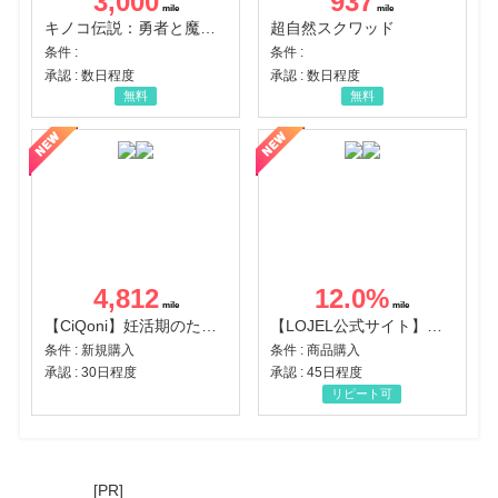
3,000
937
キノコ伝説：勇者と魔法のランプ
超自然スクワッド
条件 :
条件 :
承認 : 数日程度
承認 : 数日程度
無料
無料
4,812
12.0
%
【CiQoni】妊活期のための葉酸サプリ
【LOJEL公式サイト】スーツケース・バッグ
条件 : 新規購入
条件 : 商品購入
承認 : 30日程度
承認 : 45日程度
リピート可
[PR]