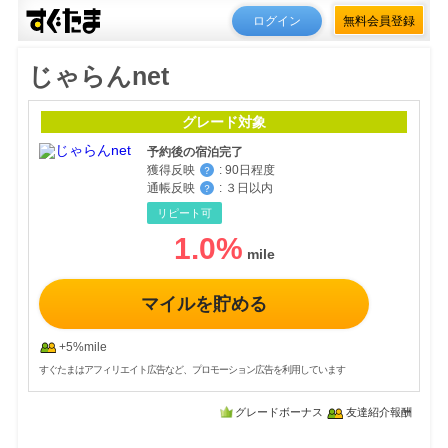
ログイン
無料会員登録
じゃらんnet
グレード対象
予約後の宿泊完了
獲得反映
:
90日程度
？
通帳反映
:
３日以内
？
リピート可
1.0
%
マイルを貯める
+5%mile
すぐたまはアフィリエイト広告など、プロモーション広告を利用しています
グレードボーナス
友達紹介報酬