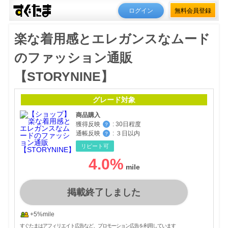
ログイン
無料会員登録
楽な着用感とエレガンスなムード
のファッション通販
【STORYNINE】
グレード対象
商品購入
獲得反映
:
30日程度
？
通帳反映
:
３日以内
？
リピート可
4.0
%
掲載終了しました
+5%mile
すぐたまはアフィリエイト広告など、プロモーション広告を利用しています