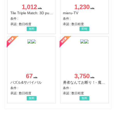
1,012
1,230
Tile Triple Match: 3D puzzle
mieru-TV
条件 :
条件 :
承認 : 数日程度
承認 : 数日程度
無料
即時
67
3,750
パズル&サバイバル
勇者なんてお断り！- 魔王の力で異世界征服
条件 :
条件 :
承認 : 数日程度
承認 : 数日程度
無料
無料