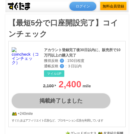
ログイン
無料会員登録
【最短5分で口座開設完了】コイ
ンチェック
アカウント登録完了後30日以内に、販売所で10
万円以上の購入完了
獲得反映
:
150日程度
？
通帳反映
:
３日以内
？
マイルUP
2,400
2,100
掲載終了しました
+240mile
すぐたまはアフィリエイト広告など、プロモーション広告を利用しています
グレードボーナス
友達紹介報酬