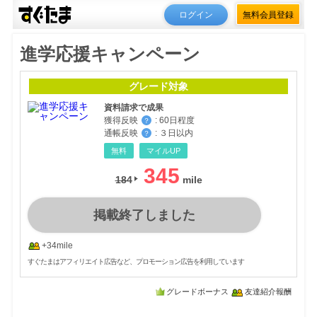
ログイン
無料会員登録
進学応援キャンペーン
グレード対象
資料請求で成果
獲得反映
:
60日程度
？
通帳反映
:
３日以内
？
無料
マイルUP
345
184
掲載終了しました
+34mile
すぐたまはアフィリエイト広告など、プロモーション広告を利用しています
グレードボーナス
友達紹介報酬