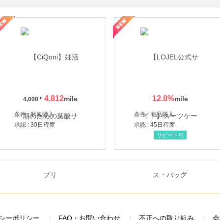
年の信頼と高価買取を実現！ブランド品・貴金属の無料査定
4,812
12.0
%
4,000
条件 : 新規購入
条件 : 商品購入
承認 : 30日程度
承認 : 45日程度
リピート可
シーポリシー
FAQ・お問い合わせ
不正への取り組み
会