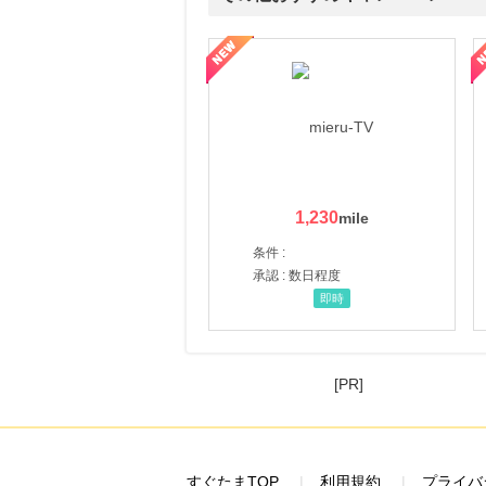
ni】妊活期のための葉酸サプリ
【LOJEL公式サイト】スーツケース・バッグ
【ロデオドライブ】創業70
1,230
条件 :
承認 : 数日程度
即時
[PR]
すぐたまTOP
利用規約
プライバ