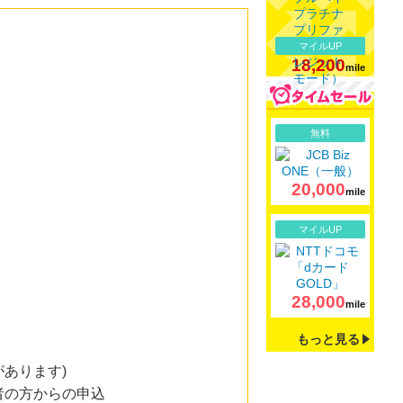
マイルUP
18,200
mile
詳細
無料
20,000
mile
詳細
マイルUP
28,000
mile
もっと見る
あります)
者の方からの申込