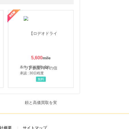
5,600
条件 : 新規買取成約
承認 : 30日程度
無料
社概要
サイトマップ