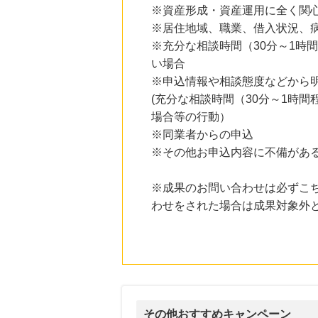
にお申し込みがありました
※資産形成・資産運用に全く関
※居住地域、職業、借入状況、
11時間前
※充分な相談時間（30分～1時
ブックオフオンライン販売
3.0
%mile
い場合
にお申し込みがありました
※申込情報や相談態度などから
20時間前
(充分な相談時間（30分～1時
SBI新生銀行「口座開設」
場合等の行動）
1,430
mile
にお申し込みがありました
※同業者からの申込
※その他お申込内容に不備があ
2時間前
楽天市場
2.0
%mile
※成果のお問い合わせは必ずこ
にお申し込みがありました
わせをされた場合は成果対象外
その他おすすめキャンペーン