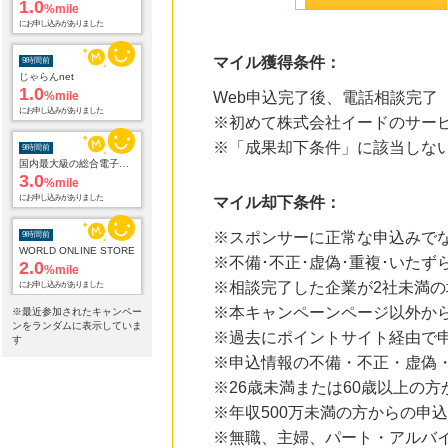
1.0
%mile
にお申し込みがありました
マイル獲得条件：
9時間前
じゃらんnet
1.0
%mile
Web申込完了後、電話相談完了
にお申し込みがありました
※初めて株式会社イードのサー
※「成果却下条件」に該当しな
9時間前
国内最大級の総合電子書籍ストア ブックライブ
3.0
%mile
にお申し込みがありました
マイル却下条件：
※スポンサーに正常な申込みで
9時間前
WORLD ONLINE STORE
※不備･不正･虚偽･重複･いたず
2.0
%mile
※相談完了した企業が2社未満の
にお申し込みがありました
※本キャンペーンページ以外か
※最近参加されたキャンペー
9時間前
ンをランダムに表示していま
※過去にポイントサイト経由で
Qoo10
す
3.0
%mile
※申込情報の不備・不正・虚偽
にお申し込みがありました
※26歳未満または60歳以上の方
9時間前
※年収500万未満の方からの申
Yahoo!ショッピング
※無職、主婦、パート・アルバ
2.0
%mile