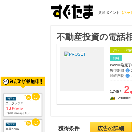
共通ポイント
【ネッ
不動産投資の電話相
グレード対
無料
Web申込完
獲得期間
:
？
通帳反映
:
？
2
1,745
+290mile
2時間前
楽天ブックス
1.0
%mile
にお申し込みがありました
2時間前
獲得条件
広告の詳細
楽天Kobo