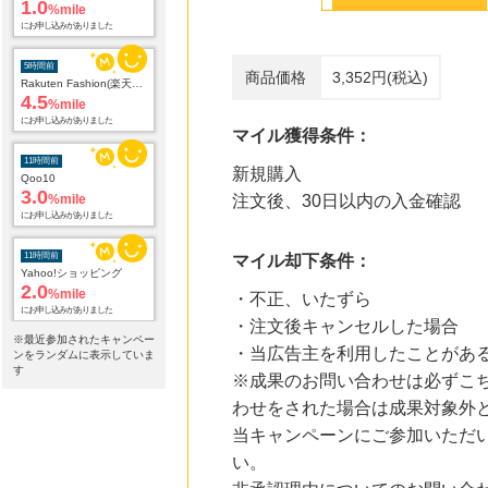
1.0
%mile
にお申し込みがありました
5時間前
商品価格
3,352円(税込)
Rakuten Fashion(楽天ファッション)
4.5
%mile
にお申し込みがありました
マイル獲得条件：
11時間前
新規購入
Qoo10
3.0
%mile
注文後、30日以内の入金確認
にお申し込みがありました
11時間前
マイル却下条件：
Yahoo!ショッピング
2.0
%mile
・不正、いたずら
にお申し込みがありました
・注文後キャンセルした場合
※最近参加されたキャンペー
・当広告主を利用したことがあ
14時間前
ンをランダムに表示していま
ブックオフオンライン販売
す
※成果のお問い合わせは必ずこ
3.0
%mile
わせをされた場合は成果対象外
にお申し込みがありました
当キャンペーンにご参加いただ
15時間前
い。
Ｏｉｓｉｘ（おいしっくす）
1.0
%mile