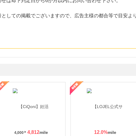
わせは却下判定日から6か月以内にお問い合わせ下さい。
考としての掲載でございますので、広告主様の都合等で目安よ
年の信頼と高価買取を実現！ブランド品・貴金属の無料査定
4,812
12.0
%
4,000