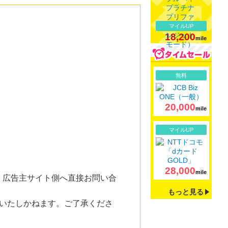
マイルUP
18,200
mile
詳細
無料
20,000
mile
詳細
マイルUP
28,000
mile
。広告主サイト側へ直接お問い合
もっと見る
いたしかねます。ご了承くださ