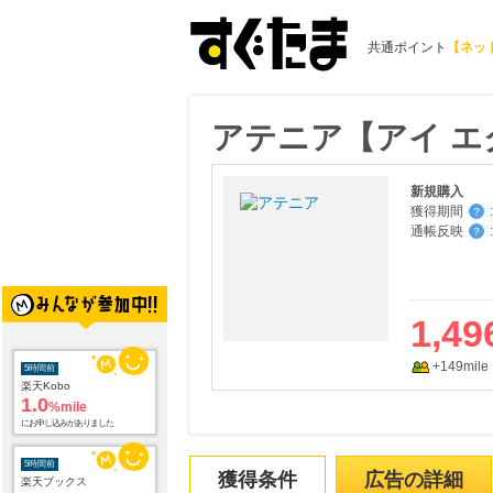
共通ポイント
【ネッ
アテニア【アイ エ
新規購入
獲得期間
:
？
通帳反映
:
？
1,49
+149mile
5時間前
楽天Kobo
1.0
%mile
にお申し込みがありました
5時間前
獲得条件
広告の詳細
楽天ブックス