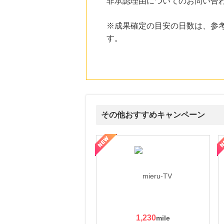
非承認理由についてのお問い合
にお申し込みがありました
18時間前
※成果確定の目安の日数は、参
＠ｃｏｓｍｅ ｓｈｏｐｐｉｎｇ
す。
3.0
%mile
にお申し込みがありました
24時間前
ファミリーファームの冒険
1,425
mile
にお申し込みがありました
5時間前
その他おすすめキャンペーン
楽天市場
2.0
%mile
にお申し込みがありました
ni】妊活期のための葉酸サプリ
【LOJEL公式サイト】スーツケース・バッグ
【ロデオドライブ】創業70
1,230