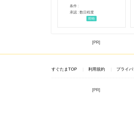
条件 :
承認 : 数日程度
即時
[PR]
すぐたまTOP
利用規約
プライバ
[PR]