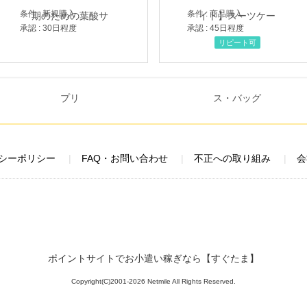
条件 : 新規購入
条件 : 商品購入
承認 : 30日程度
承認 : 45日程度
リピート可
シーポリシー
FAQ・お問い合わせ
不正への取り組み
会
ポイントサイトでお小遣い稼ぎなら【すぐたま】
Copyright(C)2001-2026 Netmile All Rights Reserved.