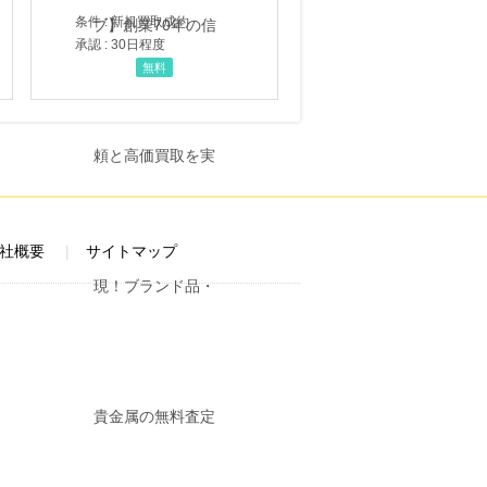
条件 : 新規買取成約
承認 : 30日程度
無料
社概要
サイトマップ