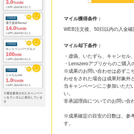
3.0
%mile
にお申し込みがありました
マイル獲得条件：
17時間前
電子貸本Renta!
14.0
%mile
WEB注文後、50日以内の入金確
にお申し込みがありました
17時間前
マイル却下条件：
ホットペッパーグルメ
100
mile
・虚偽、いたずら、キャンセル
にお申し込みがありました
・Lenszeroアプリからのご購入
※成果のお問い合わせは必ずこ
17時間前
じゃらんnet
わせをされた場合は成果対象外
1.0
%mile
当キャンペーンにご参加いただ
にお申し込みがありました
い。
※最近参加されたキャンペー
17時間前
ンをランダムに表示していま
非承認理由についてのお問い合
Qoo10
す
3.0
%mile
にお申し込みがありました
※成果確定の目安の日数は、参
17時間前
す。
DHCオンラインショップ
2.0
%mile