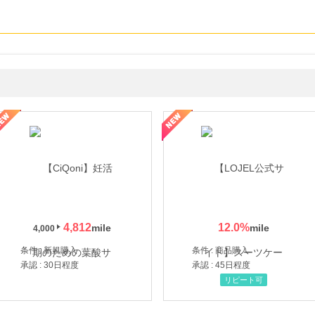
年の信頼と高価買取を実現！ブランド品・貴金属の無料査定
4,812
12.0
%
4,000
条件 : 新規購入
条件 : 商品購入
承認 : 30日程度
承認 : 45日程度
リピート可