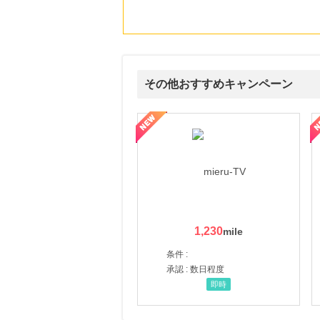
にお申し込みがありました
17時間前
adidas Online Shop（アディダスオンラインショップ）
1.0
%mile
にお申し込みがありました
その他おすすめキャンペーン
20時間前
ブックオフオンライン販売
3.0
ni】妊活期のための葉酸サプリ
【LOJEL公式サイト】スーツケース・バッグ
【ロデオドライブ】創業70
%mile
にお申し込みがありました
11時間前
楽天市場
2.0
%mile
にお申し込みがありました
1,230
条件 :
承認 : 数日程度
即時