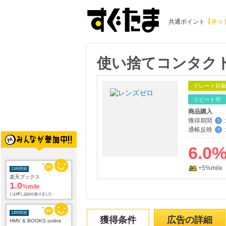
共通ポイント
【ネッ
使い捨てコンタク
グレード対
リピート可
商品購入
獲得期間
:
？
通帳反映
:
？
6.0
+5%mile
11時間前
楽天ブックス
1.0
%mile
にお申し込みがありました
12時間前
獲得条件
広告の詳細
HMV & BOOKS online