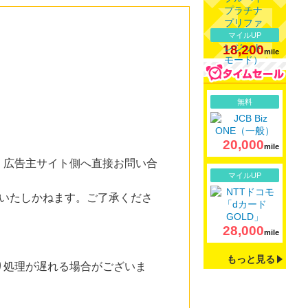
マイルUP
18,200
mile
詳細
無料
20,000
mile
。広告主サイト側へ直接お問い合
詳細
マイルUP
いたしかねます。ご了承くださ
28,000
mile
もっと見る
り処理が遅れる場合がございま