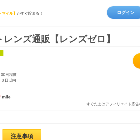
ログイン
トマイル】
がすぐ貯まる！
トレンズ通販【レンズゼロ】
象
30日程度
３日以内
%
すぐたまはアフィリエイト広告
注意事項