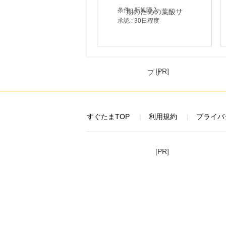
条件 : 新規購入
承認 : 30日程度
[PR]
すぐたまTOP
利用規約
プライバ
[PR]