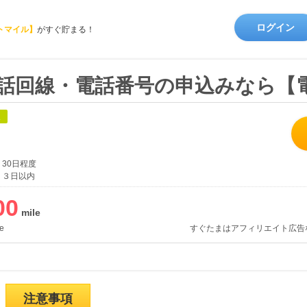
ログイン
トマイル】
がすぐ貯まる！
話回線・電話番号の申込みなら【電
象
30日程度
３日以内
00
e
すぐたまはアフィリエイト広告
注意事項