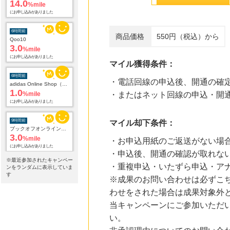
14.0
%mile
にお申し込みがありました
6時間前
商品価格
550円（税込）から
Qoo10
3.0
%mile
にお申し込みがありました
マイル獲得条件：
6時間前
・電話回線の申込後、開通の確定
adidas Online Shop（アディダスオンラインショップ）
1.0
%mile
・またはネット回線の申込・開通
にお申し込みがありました
9時間前
マイル却下条件：
ブックオフオンライン販売
3.0
%mile
・お申込用紙のご返送がない場
にお申し込みがありました
・申込後、開通の確認が取れな
※最近参加されたキャンペー
・重複申込・いたずら申込・ア
24時間前
ンをランダムに表示していま
楽天ブックス
す
※成果のお問い合わせは必ずこ
1.0
%mile
わせをされた場合は成果対象外
にお申し込みがありました
当キャンペーンにご参加いただ
24時間前
い。
楽天市場 おすすめブランド
1.0
%mile