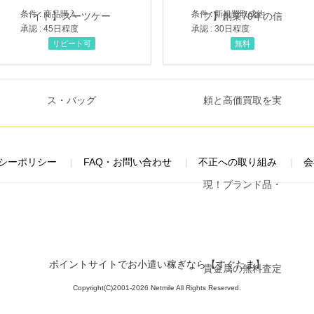
条件 : 商品購入
条件 : 新規買取成約
承認 : 45日程度
承認 : 30日程度
リピート可
無料
シーポリシー
FAQ・お問い合わせ
不正への取り組み
会
ポイントサイトでお小遣い稼ぎなら【すぐたま】
Copyright(C)2001-2026 Netmile All Rights Reserved.