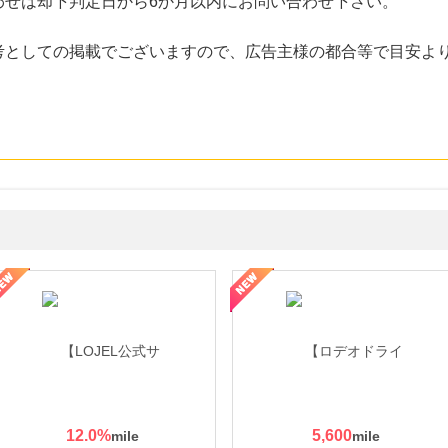
わせは却下判定日から6か月以内にお問い合わせ下さい。
考としての掲載でございますので、広告主様の都合等で目安よ
・貴金属の無料査定
の女性を美しくをテーマにした商品で女性の美を応援しています
12.0
%
5,600