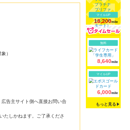
マイルUP
18,200
mile
詳細
無料
対象）
8,640
mile
詳細
マイルUP
6,000
mile
。広告主サイト側へ直接お問い合
もっと見る
いたしかねます。ご了承くださ