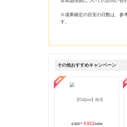
非承認理由についてのお問い合
にお申し込みがありました
24時間前
※成果確定の目安の日数は、参
楽天Kobo
す。
1.0
%mile
にお申し込みがありました
24時間前
楽天市場
2.0
%mile
にお申し込みがありました
6時間前
その他おすすめキャンペーン
大丸松坂屋オンラインショッピング
2.8
%mile
にお申し込みがありました
式サイト】スーツケース・バッグ
【ロデオドライブ】創業70年の信頼と高価買取を実現！ブランド品
【ファビウス公式EC】すべて
4,812
4,000