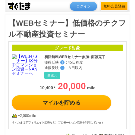
ログイン
無料会員登録
【WEBセミナー】低価格のチクフ
ル不動産投資セミナー
グレード対象
初回無料WEBセミナー参加+面談完了
獲得反映
:
45日程度
？
通帳反映
:
３日以内
？
高還元
20,000
10,400
マイルを貯める
+2,000mile
すぐたまはアフィリエイト広告など、プロモーション広告を利用しています