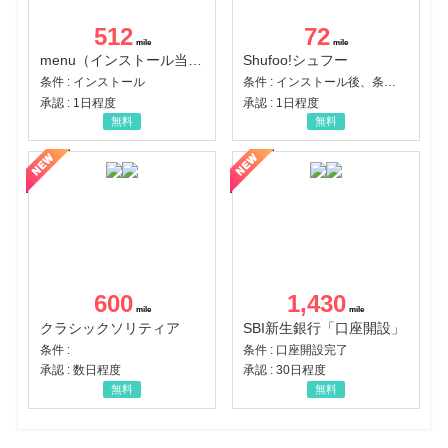
512
72
menu（インストール当日に指定のクーポンコード経由で1,500円（税込）以上の初回注文完了）（Android）
Shufoo!シュフー
条件 : インストール
条件 : インストール後、条件達成
承認 : 1日程度
承認 : 1日程度
無料
無料
600
1,430
クラシックソリティア
SBI新生銀行「口座開設」
条件 :
条件 : 口座開設完了
承認 : 数日程度
承認 : 30日程度
無料
無料