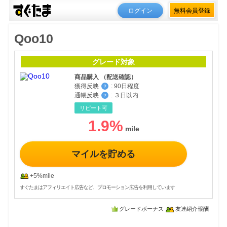
ログイン
無料会員登録
Qoo10
グレード対象
商品購入 （配送確認）
獲得反映
:
90日程度
？
通帳反映
:
３日以内
？
リピート可
1.9
%
マイルを貯める
+5%mile
すぐたまはアフィリエイト広告など、プロモーション広告を利用しています
グレードボーナス
友達紹介報酬