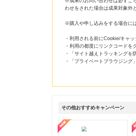
※成果のお問い合わせは必ずこ
にお申し込みがありました
わせをされた場合は成果対象外
18時間前
ソースネクスト
※購入や申し込みをする場合に
5.0
%mile
にお申し込みがありました
・利用される前にCookie/キ
20時間前
・利用の都度にリンクコードを
Zoff（ゾフ）公式オンラインストア
5.0
%mile
・「サイト越えトラッキングを防ぐ
にお申し込みがありました
・「プライベートブラウジング」
6時間前
楽天市場
2.0
%mile
にお申し込みがありました
その他おすすめキャンペーン
ni】妊活期のための葉酸サプリ
【LOJEL公式サイト】スーツケース・バッグ
【ロデオドライブ】創業70