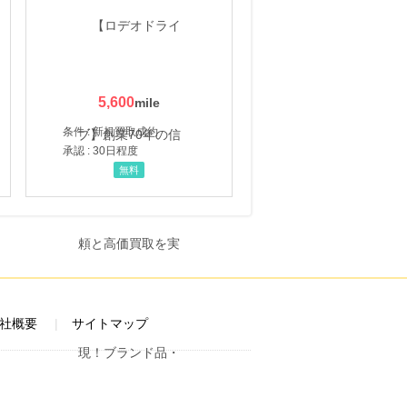
5,600
条件 : 新規買取成約
承認 : 30日程度
無料
社概要
サイトマップ