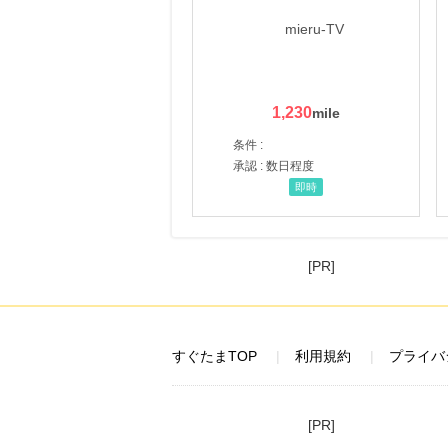
1,230
条件 :
承認 : 数日程度
即時
[PR]
すぐたまTOP
利用規約
プライバ
[PR]