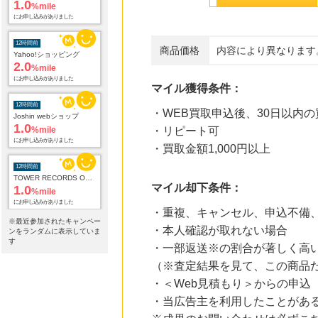
1.0
%mile
にお申し込みがありました
12時間前
商品価格
内容により異なります
Yahoo!ショッピング
2.0
%mile
にお申し込みがありました
マイル獲得条件：
12時間前
・WEB買取申込後、30日以内
Joshin webショップ
1.0
%mile
・リピート可
にお申し込みがありました
・買取金額1,000円以上
12時間前
TOWER RECORDS ONLINE
マイル却下条件：
1.0
%mile
にお申し込みがありました
・重複、キャンセル、申込不備
※最近参加されたキャンペー
・本人確認が取れない場合
12時間前
ンをランダムに表示していま
電子貸本Renta!
す
・一部返送※の割合が著しく高
14.0
%mile
（※査定結果を見て、この商品
にお申し込みがありました
・＜Web見積もり＞からの申込
15時間前
・当広告主を利用したことがあ
ブックオフオンライン販売
3.0
%mile