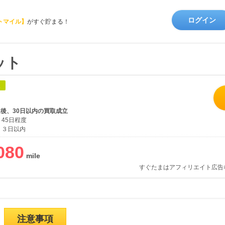
ログイン
トマイル】
がすぐ貯まる！
ット
象
込後、30日以内の買取成立
45日程度
３日以内
080
すぐたまはアフィリエイト広告
注意事項