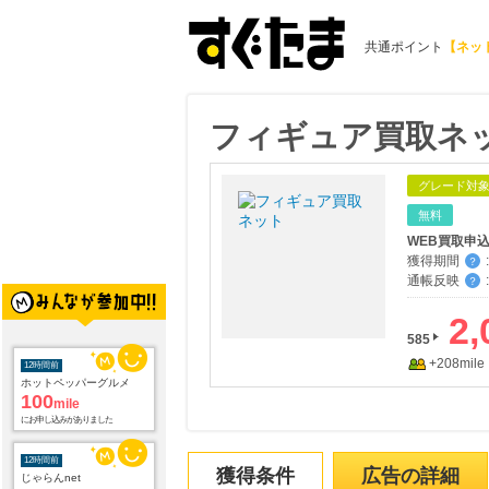
共通ポイント
【ネッ
フィギュア買取ネ
グレード対
無料
WEB買取申
獲得期間
:
？
通帳反映
:
？
2,
585
+208mile
12時間前
ホットペッパーグルメ
100
mile
にお申し込みがありました
12時間前
獲得条件
広告の詳細
じゃらんnet