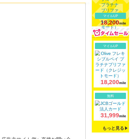
マイルUP
18,200
mile
詳細
マイルUP
18,200
mile
詳細
無料
31,999
mile
もっと見る