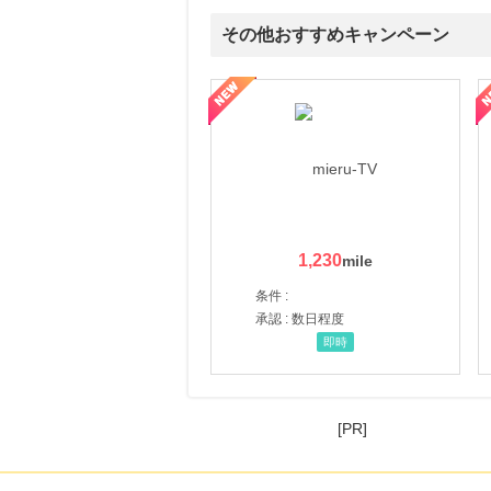
その他おすすめキャンペーン
ni】妊活期のための葉酸サプリ
【LOJEL公式サイト】スーツケース・バッグ
【ロデオドライブ】創業70
1,230
条件 :
承認 : 数日程度
即時
[PR]