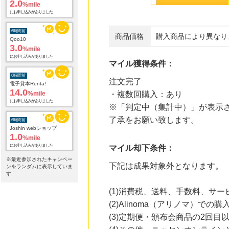
2.0
%mile
にお申し込みがありました
6時間前
商品価格
購入商品により異なり
Qoo10
3.0
%mile
にお申し込みがありました
マイル獲得条件：
6時間前
注文完了
電子貸本Renta!
14.0
%mile
・複数回購入：あり
にお申し込みがありました
※「判定中（集計中）」が表示さ
了承をお願い致します。
6時間前
Joshin webショップ
1.0
%mile
にお申し込みがありました
マイル却下条件：
※最近参加されたキャンペー
下記は成果対象外となります。
9時間前
ンをランダムに表示していま
ブックオフオンライン販売
す
3.0
%mile
(1)消費税、送料、手数料、サ
にお申し込みがありました
(2)Alinoma（アリノマ）での購
14時間前
(3)定期便・頒布会商品の2回目
Zoff（ゾフ）公式オンラインストア
5.0
%mile