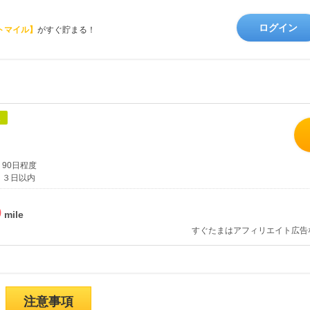
ログイン
トマイル】
がすぐ貯まる！
象
90日程度
３日以内
%
すぐたまはアフィリエイト広告
注意事項