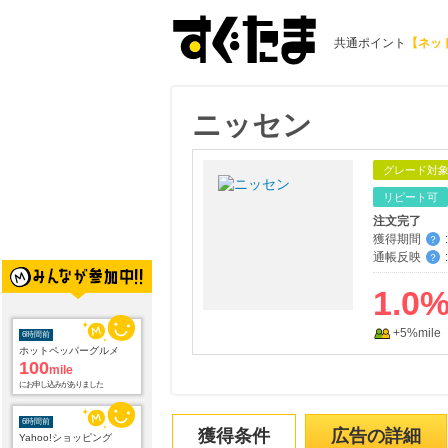
共通ポイント
【ネッ
ニッセン
グレード対
リピート可
注文完了
獲得期間
:
？
通帳反映
:
？
1.0
+5%mile
6時間前
ホットペッパーグルメ
100
mile
にお申し込みがありました
6時間前
獲得条件
広告の詳細
Yahoo!ショッピング