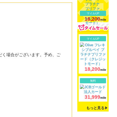
マイルUP
18,200
mile
詳細
マイルUP
だく場合がございます。予め、ご
18,200
mile
詳細
無料
31,999
mile
もっと見る