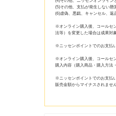
(4)その他、ニッセンオンライ
にお申し込みがありました
(5)その他、支払が発生しない
24時間前
(6)虚偽、悪戯、キャンセル、
楽天ブックス
1.0
%mile
にお申し込みがありました
※オンライン購入後、コールセ
法等）を変更した場合は成果対
24時間前
楽天市場
2.0
%mile
※ニッセンポイントでのお支払
にお申し込みがありました
6時間前
※オンライン購入後、コールセ
カプコンネットキャッチャー カプとれ_iOS
購入内容（購入商品・購入方法
440
mile
にお申し込みがありました
※ニッセンポイントでのお支払
販売金額からマイナスされませ