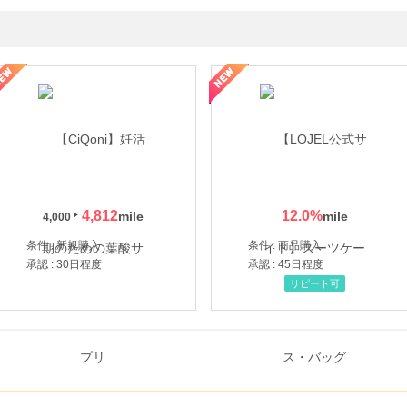
年の信頼と高価買取を実現！ブランド品・貴金属の無料査定
4,812
12.0
%
4,000
条件 : 新規購入
条件 : 商品購入
承認 : 30日程度
承認 : 45日程度
リピート可