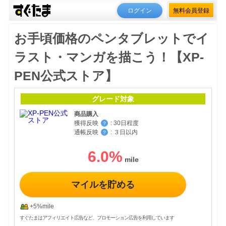
ログイン
無料会員登録
お手頃価格のペンタブレットでイ
ラスト・マンガを描こう！【XP-
PEN公式ストア】
グレード対象
商品購入
獲得反映
:
30日程度
？
通帳反映
:
３日以内
？
6.0
%
マイルを貯める
+5%mile
すぐたまはアフィリエイト広告など、プロモーション広告を利用しています