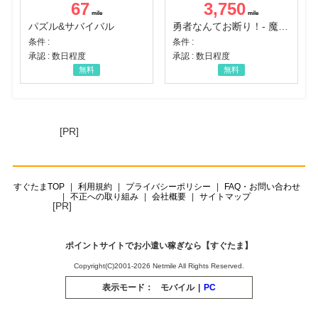
67
3,750
パズル&サバイバル
勇者なんてお断り！- 魔王の力で異世界征服
条件 :
条件 :
承認 : 数日程度
承認 : 数日程度
無料
無料
[PR]
すぐたまTOP
利用規約
プライバシーポリシー
FAQ・お問い合わせ
不正への取り組み
会社概要
サイトマップ
[PR]
ポイントサイトでお小遣い稼ぎなら【すぐたま】
Copyright(C)2001-2026 Netmile All Rights Reserved.
表示モード：
モバイル
|
PC