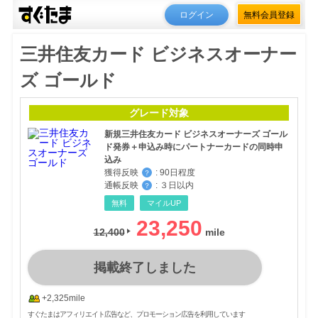
ログイン
無料会員登録
三井住友カード ビジネスオーナー
ズ ゴールド
グレード対象
新規三井住友カード ビジネスオーナーズ ゴール
ド発券＋申込み時にパートナーカードの同時申
込み
獲得反映
:
90日程度
？
通帳反映
:
３日以内
？
無料
マイルUP
23,250
12,400
掲載終了しました
+2,325mile
すぐたまはアフィリエイト広告など、プロモーション広告を利用しています