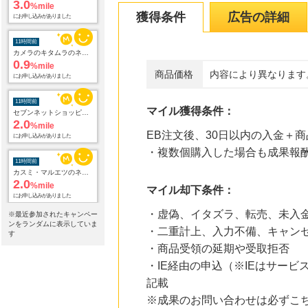
3.0
%mile
獲得条件
広告の詳細
にお申し込みがありました
11時間前
カメラのキタムラのネットショップ
0.9
%mile
商品価格
内容により異なります
にお申し込みがありました
11時間前
マイル獲得条件：
セブンネットショッピング(セブン-イレブン受取なら送料無料)
2.0
%mile
EB注文後、30日以内の入金＋
にお申し込みがありました
・複数個購入した場合も成果報
11時間前
カスミ・マルエツのネットスーパー オンラインデリバリー
2.0
%mile
マイル却下条件：
にお申し込みがありました
・虚偽、イタズラ、転売、未入
※最近参加されたキャンペー
11時間前
ンをランダムに表示していま
・二重計上、入力不備、キャン
じゃらんnet
す
1.0
%mile
・商品受領の延期や受取拒否
にお申し込みがありました
・IE経由の申込（※IEはサー
記載
14時間前
ブックオフオンライン販売
※成果のお問い合わせは必ずこ
3.0
%mile