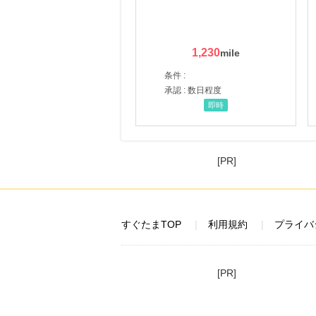
1,230
条件 :
承認 : 数日程度
即時
[PR]
すぐたまTOP
利用規約
プライバ
[PR]