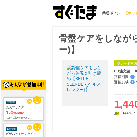
共通ポイント
【ネッ
骨盤ケアをしながら美
ー)】
グレード対
EB注文後、
獲得期間
:
？
通帳反映
:
？
1,44
5時間前
楽天ブックス
1.0
%mile
+144mile
にお申し込みがありました
10時間前
ピザハットオンライン