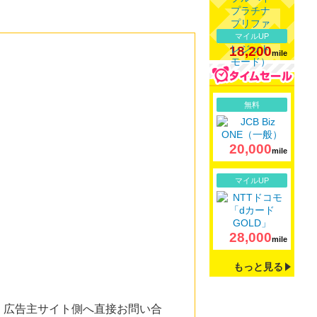
マイルUP
18,200
mile
詳細
無料
20,000
mile
詳細
マイルUP
28,000
mile
もっと見る
。広告主サイト側へ直接お問い合