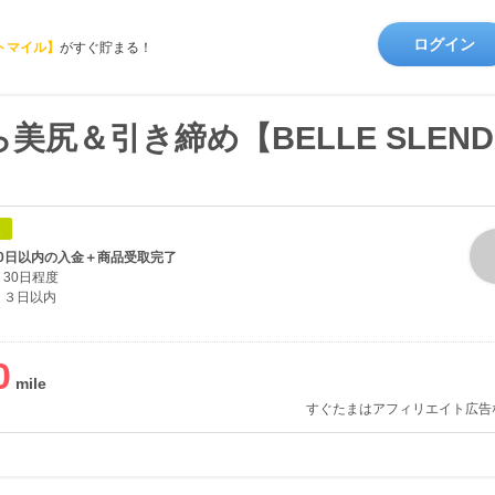
ログイン
トマイル】
がすぐ貯まる！
尻＆引き締め【BELLE SLEN
象
30日以内の入金＋商品受取完了
30日程度
３日以内
0
すぐたまはアフィリエイト広告