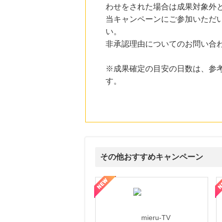
わせをされた場合は成果対象外
にお申し込みがありました
当キャンペーンにご参加いただ
16時間前
い。
ニッセン
1.0
%mile
非承認理由についてのお問い合
にお申し込みがありました
24時間前
※成果確定の目安の日数は、参
ファミリーファームの冒険
す。
1,425
mile
にお申し込みがありました
5時間前
楽天市場
2.0
%mile
にお申し込みがありました
その他おすすめキャンペーン
ni】妊活期のための葉酸サプリ
【LOJEL公式サイト】スーツケース・バッグ
【ロデオドライブ】創業70