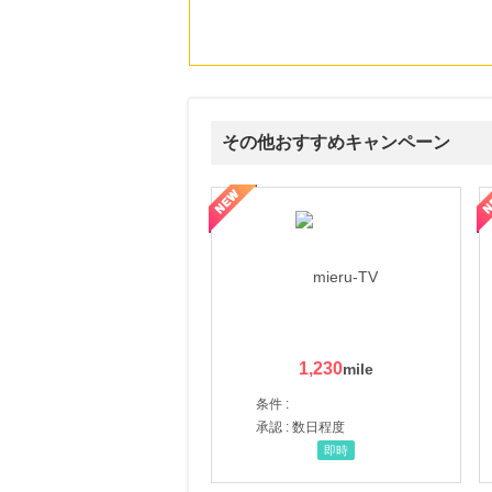
にお申し込みがありました
14時間前
ブックオフオンライン販売
3.0
%mile
にお申し込みがありました
その他おすすめキャンペーン
21時間前
au PAY マーケット
1.0
%mile
ni】妊活期のための葉酸サプリ
【LOJEL公式サイト】スーツケース・バッグ
【ロデオドライブ】創業70
にお申し込みがありました
5時間前
楽天市場
2.0
%mile
にお申し込みがありました
1,230
条件 :
承認 : 数日程度
即時