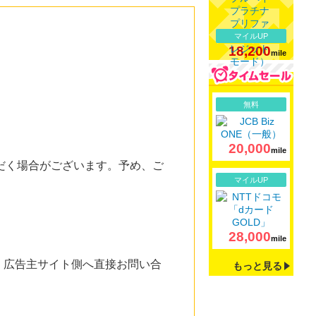
マイルUP
18,200
mile
詳細
無料
20,000
mile
だく場合がございます。予め、ご
詳細
マイルUP
28,000
mile
。広告主サイト側へ直接お問い合
もっと見る