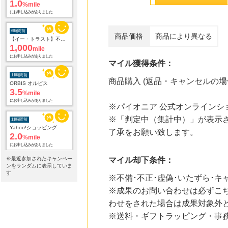
1.0
%mile
にお申し込みがありました
6時間前
商品価格
商品により異なる
【イー・トラスト】不動産投資アンケート
1,000
mile
にお申し込みがありました
マイル獲得条件：
11時間前
商品購入 (返品・キャンセルの
ORBIS オルビス
3.5
%mile
にお申し込みがありました
※パイオニア 公式オンラインシ
※「判定中（集計中）」が表示さ
11時間前
Yahoo!ショッピング
了承をお願い致します。
2.0
%mile
にお申し込みがありました
※最近参加されたキャンペー
マイル却下条件：
11時間前
ンをランダムに表示していま
話題の商品がお得に試せる【サンプル百貨店】ちょっプル申込
す
※不備･不正･虚偽･いたずら･キ
1.0
%mile
※成果のお問い合わせは必ずこ
にお申し込みがありました
わせをされた場合は成果対象外
11時間前
※送料・ギフトラッピング・事務
WORLD ONLINE STORE
2.0
%mile