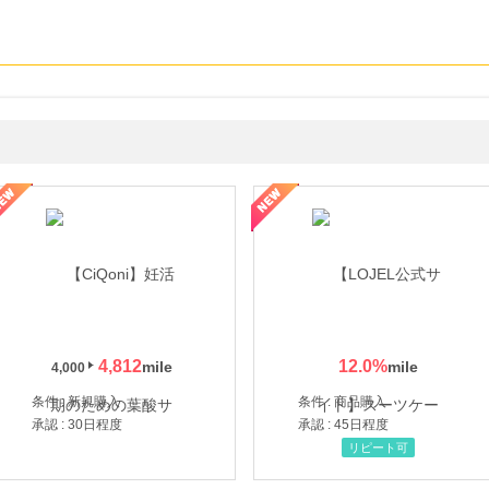
年の信頼と高価買取を実現！ブランド品・貴金属の無料査定
4,812
12.0
%
4,000
条件 : 新規購入
条件 : 商品購入
承認 : 30日程度
承認 : 45日程度
リピート可