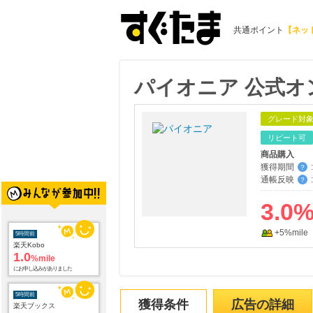
共通ポイント
【ネッ
パイオニア 公式
グレード対
リピート可
商品購入
獲得期間
:
？
通帳反映
:
？
3.0
+5%mile
5時間前
楽天Kobo
1.0
%mile
にお申し込みがありました
5時間前
獲得条件
広告の詳細
楽天ブックス