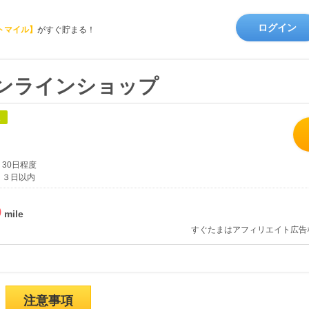
ログイン
トマイル】
がすぐ貯まる！
オンラインショップ
象
30日程度
３日以内
%
すぐたまはアフィリエイト広告
注意事項