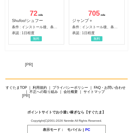
72
705
Shufoo!シュフー
ジャンプ＋
条件 : インストール後、条件達成
条件 : インストール後、条件達成
承認 : 1日程度
承認 : 1日程度
無料
無料
[PR]
すぐたまTOP
利用規約
プライバシーポリシー
FAQ・お問い合わせ
不正への取り組み
会社概要
サイトマップ
[PR]
ポイントサイトでお小遣い稼ぎなら【すぐたま】
Copyright(C)2001-2026 Netmile All Rights Reserved.
表示モード：
モバイル
|
PC