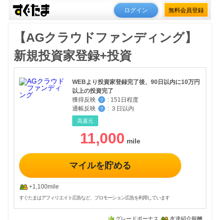
ログイン
無料会員登録
【AGクラウドファンディング】
新規投資家登録+投資
WEBより投資家登録完了後、90日以内に10万円
以上の投資完了
獲得反映
:
151日程度
？
通帳反映
:
３日以内
？
高還元
11,000
マイルを貯める
+1,100mile
すぐたまはアフィリエイト広告など、プロモーション広告を利用しています
グレードボーナス
友達紹介報酬