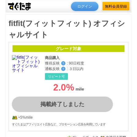
ログイン
無料会員登録
fitfit(フィットフィット) オフィシ
ャルサイト
グレード対象
商品購入
獲得反映
:
90日程度
？
通帳反映
:
３日以内
？
リピート可
2.0
%
掲載終了しました
+5%mile
すぐたまはアフィリエイト広告など、プロモーション広告を利用しています