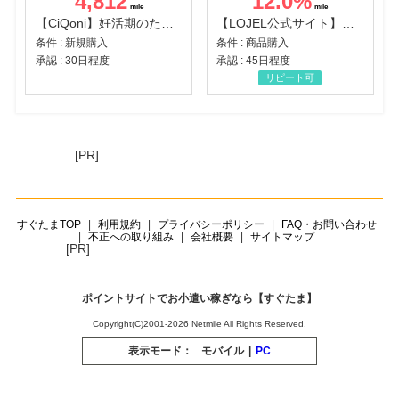
4,812
12.0
%
【CiQoni】妊活期のための葉酸サプリ
【LOJEL公式サイト】スーツケース・バッグ
条件 : 新規購入
条件 : 商品購入
承認 : 30日程度
承認 : 45日程度
リピート可
[PR]
すぐたまTOP
利用規約
プライバシーポリシー
FAQ・お問い合わせ
不正への取り組み
会社概要
サイトマップ
[PR]
ポイントサイトでお小遣い稼ぎなら【すぐたま】
Copyright(C)2001-2026 Netmile All Rights Reserved.
表示モード：
モバイル
|
PC