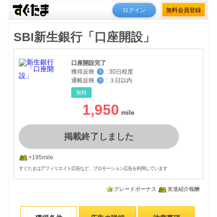
ログイン
無料会員登録
SBI新生銀行「口座開設」
口座開設完了
獲得反映
:
30日程度
？
通帳反映
:
３日以内
？
無料
1,950
掲載終了しました
+195mile
すぐたまはアフィリエイト広告など、プロモーション広告を利用しています
グレードボーナス
友達紹介報酬