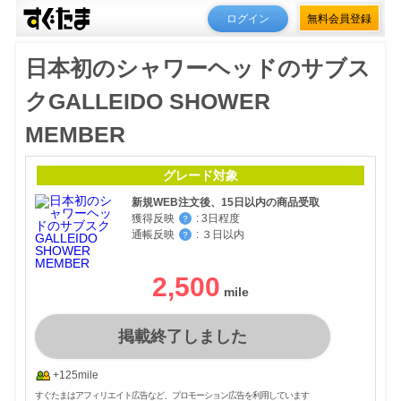
ログイン
無料会員登録
日本初のシャワーヘッドのサブス
クGALLEIDO SHOWER
MEMBER
グレード対象
新規WEB注文後、15日以内の商品受取
獲得反映
:
3日程度
？
通帳反映
:
３日以内
？
2,500
掲載終了しました
+125mile
すぐたまはアフィリエイト広告など、プロモーション広告を利用しています