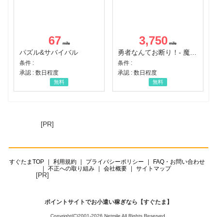
67
3,750
パズル&サバイバル
勇者なんてお断り！- 魔王の力で異世界征服
条件 :
条件 :
承認 : 数日程度
承認 : 数日程度
無料
無料
[PR]
すぐたまTOP
利用規約
プライバシーポリシー
FAQ・お問い合わせ
不正への取り組み
会社概要
サイトマップ
[PR]
ポイントサイトでお小遣い稼ぎなら【すぐたま】
Copyright(C)2001-2026 Netmile All Rights Reserved.