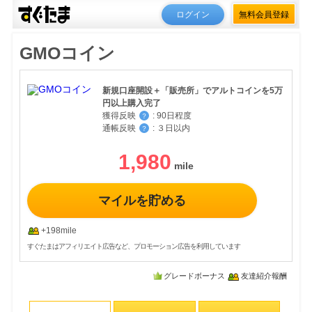
ログイン
無料会員登録
GMOコイン
新規口座開設＋「販売所」でアルトコインを5万
円以上購入完了
獲得反映
:
90日程度
？
通帳反映
:
３日以内
？
1,980
マイルを貯める
+198mile
すぐたまはアフィリエイト広告など、プロモーション広告を利用しています
グレードボーナス
友達紹介報酬