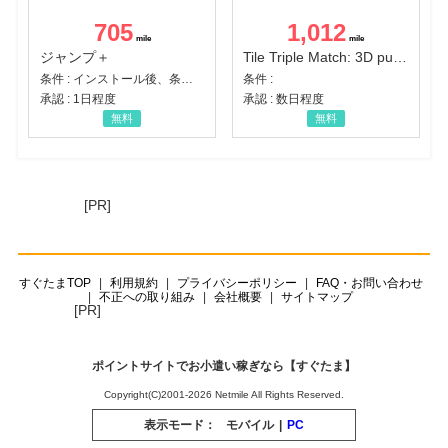
705
1,012
ジャンプ＋
Tile Triple Match: 3D puzzle
条件 : インストール後、条件達成
条件 :
承認 : 1日程度
承認 : 数日程度
無料
無料
[PR]
すぐたまTOP
利用規約
プライバシーポリシー
FAQ・お問い合わせ
不正への取り組み
会社概要
サイトマップ
[PR]
ポイントサイトでお小遣い稼ぎなら【すぐたま】
Copyright(C)2001-2026 Netmile All Rights Reserved.
表示モード：
モバイル
|
PC