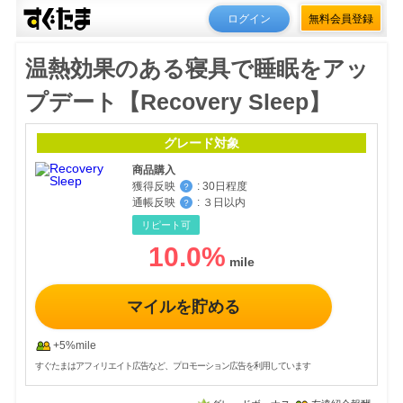
ログイン
無料会員登録
温熱効果のある寝具で睡眠をアッ
プデート【Recovery Sleep】
グレード対象
商品購入
獲得反映
:
30日程度
？
通帳反映
:
３日以内
？
リピート可
10.0
%
マイルを貯める
+5%mile
すぐたまはアフィリエイト広告など、プロモーション広告を利用しています