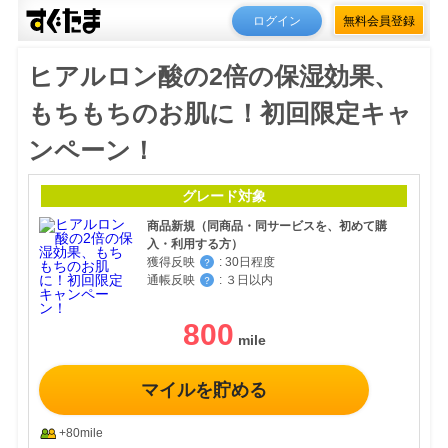
ログイン
無料会員登録
ヒアルロン酸の2倍の保湿効果、
もちもちのお肌に！初回限定キャ
ンペーン！
グレード対象
商品新規（同商品・同サービスを、初めて購
入・利用する方）
獲得反映
:
30日程度
？
通帳反映
:
３日以内
？
800
マイルを貯める
+80mile